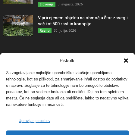
3. avgusta, 2026
Slovenija
V prirejenem objektu na območju Štor zasegli
več kot 500 rastlin konoplje
30. julija, 2026
Razno
NAJBOLJ KOMENTIRANO
Piškotki
Za zagotavljanje najboljše uporabniške izkušnje uporabljamo
Protest proti vetrnim elektrarnam na Ojstrici, v
svetu pa vedno bolj...
tehnologije, kot so piškotki, za shranjevanje in/ali dostop do podatkov
o napravi. Soglasje za te tehnologije nam bo omogočilo obdelavo
12. maja, 2017
Dogodki
podatkov, kot so vedenje brskanja ali enolični ID-ji na tem spletnem
mestu. Če ne soglasja date ali ga prekličete, lahko to negativno vpliva
Tožilstvo v Celovcu v korist elektrarnam
na nekatere funkcije in možnosti.
Verbund
29. januarja, 2018
Dogodki
Upravljanje storitev
FOTO: Razstava cvetličarskega mojstra Andreja