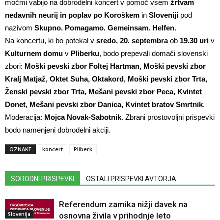
močmi vabijo na dobrodelni koncert v pomoč vsem
žrtvam
nedavnih neurij in poplav po Koroškem
in
Sloveniji
pod
nazivom
Skupno. Pomagamo. Gemeinsam. Helfen.
Na koncertu, ki bo potekal v
sredo, 20. septembra
ob
19.30
uri
v
Kulturnem domu
v
Pliberku
, bodo prepevali domači slovenski
zbori:
Moški pevski zbor Foltej Hartman, Moški pevski zbor
Kralj Matjaž, Oktet Suha, Oktakord, Moški pevski zbor Trta,
Ženski pevski zbor Trta, Mešani pevski zbor Peca, Kvintet
Donet, Mešani pevski zbor Danica, Kvintet bratov Smrtnik
.
Moderacija:
Mojca Novak-Sabotnik
. Zbrani prostovoljni prispevki
bodo namenjeni dobrodelni akciji.
OZNAKE
koncert
Pliberk
SORODNI PRISPEVKI
OSTALI PRISPEVKI AVTORJA
Referendum zamika nižji davek na
Slovenija
osnovna živila v prihodnje leto