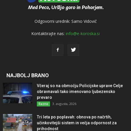
Odgovorni urednik: Samo Vidovič
Kontaktirajte nas:
info@e-koroska.si
NAJBOLJ BRANO
Včeraj so na območju Policijske uprave Celje
obravnavali tako imenovano ljubezensko
prevaro
3. avgusta, 2026
Razno
Tri leta po poplavah: obnova po načrtih,
učinkovitejši sistem in večja odpornost za
prihodnost