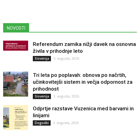
NOVOSTI
Referendum zamika nižji davek na osnovna
živila v prihodnje leto
5. avgusta, 2026
Slovenija
Tri leta po poplavah: obnova po načrtih,
učinkovitejši sistem in večja odpornost za
prihodnost
3. avgusta, 2026
Slovenija
Odprtje razstave Vuzenica med barvami in
linijami
3. avgusta, 2026
Dogodki