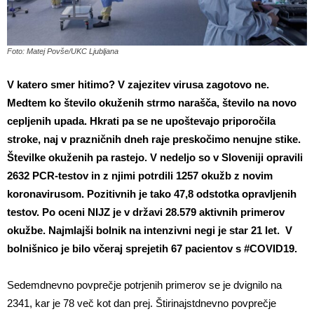
Foto: Matej Povše/UKC Ljubljana
V katero smer hitimo? V zajezitev virusa zagotovo ne.
Medtem ko število okuženih strmo narašča, število na novo
cepljenih upada. Hkrati pa se ne upoštevajo priporočila
stroke, naj v prazničnih dneh raje preskočimo nenujne stike.
Številke okuženih pa rastejo. V nedeljo so v Sloveniji opravili
2632 PCR-testov in z njimi potrdili 1257 okužb z novim
koronavirusom. Pozitivnih je tako 47,8 odstotka opravljenih
testov. Po oceni NIJZ je v državi 28.579 aktivnih primerov
okužbe.
Najmlajši bolnik na intenzivni negi je star 21 let.
V
bolnišnico je bilo včeraj sprejetih 67 pacientov s
#COVID19
.
Sedemdnevno povprečje potrjenih primerov se je dvignilo na
2341, kar je 78 več kot dan prej. Štirinajstdnevno povprečje