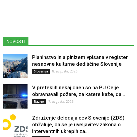
NOVOSTI
Planinstvo in alpinizem vpisana v register
nesnovne kulturne dediščine Slovenije
8. avgusta, 2026
Slovenija
V preteklih nekaj dneh so na PU Celje
obravnavali požare, za katere kaže, da...
7. avgusta, 2026
Razno
Združenje delodajalcev Slovenije (ZDS)
obžaluje, da se je uveljavitev zakona o
interventnih ukrepih za...