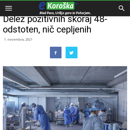
Domov
Slovenija
Delež pozitivnih skoraj 48-
odstoten, nič cepljenih
1. novembra, 2021