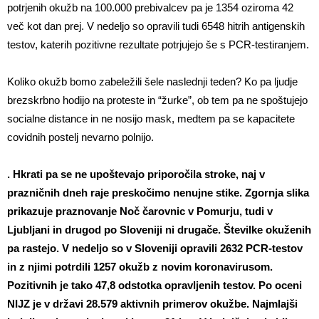
potrjenih okužb na 100.000 prebivalcev pa je 1354 oziroma 42
več kot dan prej. V nedeljo so opravili tudi 6548 hitrih antigenskih
testov, katerih pozitivne rezultate potrjujejo še s PCR-testiranjem.
Koliko okužb bomo zabeležili šele naslednji teden? Ko pa ljudje
brezskrbno hodijo na proteste in “žurke”, ob tem pa ne spoštujejo
socialne distance in ne nosijo mask, medtem pa se kapacitete
covidnih postelj nevarno polnijo.
. Hkrati pa se ne upoštevajo priporočila stroke, naj v
prazničnih dneh raje preskočimo nenujne stike. Zgornja slika
prikazuje praznovanje Noč čarovnic v Pomurju, tudi v
Ljubljani in drugod po Sloveniji ni drugače. Številke okuženih
pa rastejo. V nedeljo so v Sloveniji opravili 2632 PCR-testov
in z njimi potrdili 1257 okužb z novim koronavirusom.
Pozitivnih je tako 47,8 odstotka opravljenih testov. Po oceni
NIJZ je v državi 28.579 aktivnih primerov okužbe.
Najmlajši