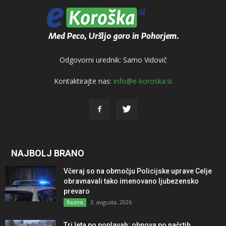
Odgovorni urednik: Samo Vidovič
Kontaktirajte nas:
info@e-koroska.si
NAJBOLJ BRANO
Včeraj so na območju Policijske uprave Celje
obravnavali tako imenovano ljubezensko
prevaro
3. avgusta, 2026
Razno
Tri leta po poplavah: obnova po načrtih,