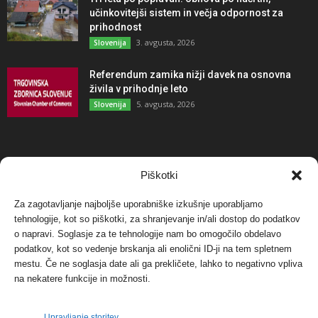
učinkovitejši sistem in večja odpornost za
prihodnost
3. avgusta, 2026
Slovenija
Referendum zamika nižji davek na osnovna
živila v prihodnje leto
5. avgusta, 2026
Slovenija
NAJBOLJ KOMENTIRANO
Piškotki
Za zagotavljanje najboljše uporabniške izkušnje uporabljamo
Protest proti vetrnim elektrarnam na Ojstrici, v
tehnologije, kot so piškotki, za shranjevanje in/ali dostop do podatkov
svetu pa vedno bolj...
o napravi. Soglasje za te tehnologije nam bo omogočilo obdelavo
12. maja, 2017
Dogodki
podatkov, kot so vedenje brskanja ali enolični ID-ji na tem spletnem
mestu. Če ne soglasja date ali ga prekličete, lahko to negativno vpliva
Tožilstvo v Celovcu v korist elektrarnam
na nekatere funkcije in možnosti.
Verbund
29. januarja, 2018
Dogodki
Upravljanje storitev