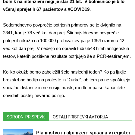
bolnik na intenzivni negi je star 21 let.
V bolnišnico je bilo
včeraj sprejetih 67 pacientov s
#COVID19
.
Sedemdnevno povprečje potrjenih primerov se je dvignilo na
2341, kar je 78 več kot dan prej. Štirinajstdnevno povprečje
potrjenih okužb na 100.000 prebivalcev pa je 1354 oziroma 42
več kot dan prej. V nedeljo so opravili tudi 6548 hitrih antigenskih
testov, katerih pozitivne rezultate potrjujejo še s PCR-testiranjem.
Koliko okužb bomo zabeležili šele naslednji teden? Ko pa ljudje
brezskrbno hodijo na proteste in “žurke”, ob tem pa ne spoštujejo
socialne distance in ne nosijo mask, medtem pa se kapacitete
covidnih postelj nevarno polnijo.
SORODNI PRISPEVKI
OSTALI PRISPEVKI AVTORJA
Planinstvo in alpinizem vpisana v register