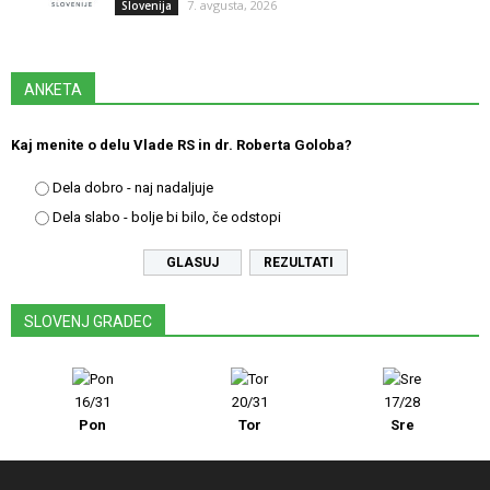
7. avgusta, 2026
Slovenija
ANKETA
Kaj menite o delu Vlade RS in dr. Roberta Goloba?
Dela dobro - naj nadaljuje
Dela slabo - bolje bi bilo, če odstopi
REZULTATI
SLOVENJ GRADEC
16/31
20/31
17/28
Pon
Tor
Sre