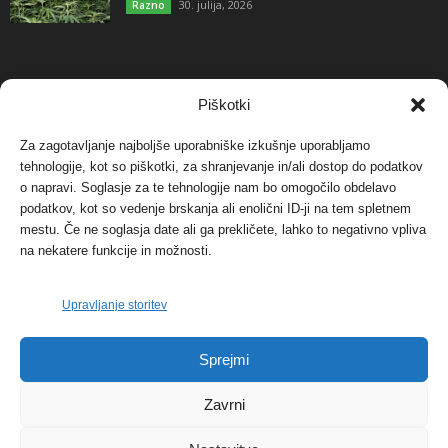
30. julija, 2026
Razno
NAJBOLJ KOMENTIRANO
Piškotki
Za zagotavljanje najboljše uporabniške izkušnje uporabljamo
Protest proti vetrnim elektrarnam na Ojstrici, v
tehnologije, kot so piškotki, za shranjevanje in/ali dostop do podatkov
svetu pa vedno bolj...
o napravi. Soglasje za te tehnologije nam bo omogočilo obdelavo
12. maja, 2017
Dogodki
podatkov, kot so vedenje brskanja ali enolični ID-ji na tem spletnem
mestu. Če ne soglasja date ali ga prekličete, lahko to negativno vpliva
Tožilstvo v Celovcu v korist elektrarnam
na nekatere funkcije in možnosti.
Verbund
29. januarja, 2018
Dogodki
Upravljanje storitev
FOTO: Razstava cvetličarskega mojstra Andreja
Sprejmi
Rusa
27. novembra, 2017
Dogodki
Zavrni