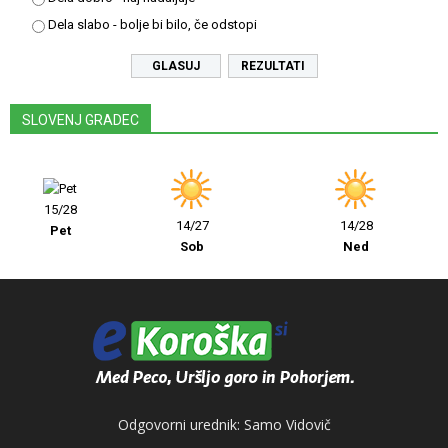
Dela slabo - bolje bi bilo, če odstopi
REZULTATI
SLOVENJ GRADEC
15/28
14/27
14/28
Pet
Sob
Ned
Odgovorni urednik: Samo Vidovič