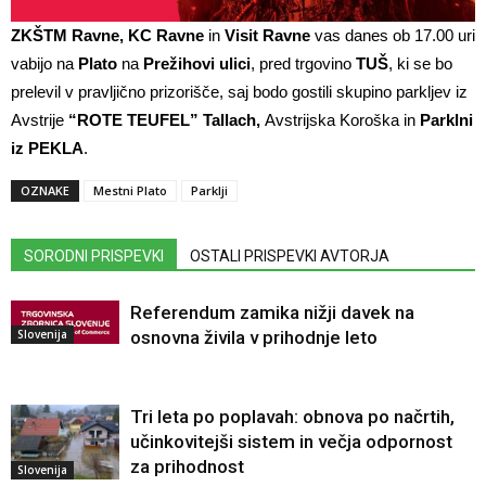
ZKŠTM Ravne, KC Ravne
in
Visit Ravne
vas danes ob 17.00 uri
vabijo na
Plato
na
Prežihovi ulici
, pred trgovino
TUŠ
, ki se bo
prelevil v pravljično prizorišče, saj bodo gostili skupino parkljev iz
Avstrije
“ROTE TEUFEL” Tallach,
Avstrijska Koroška in
Parklni
iz
PEKLA
.
OZNAKE
Mestni Plato
Parklji
SORODNI PRISPEVKI
OSTALI PRISPEVKI AVTORJA
Referendum zamika nižji davek na
Slovenija
osnovna živila v prihodnje leto
Tri leta po poplavah: obnova po načrtih,
učinkovitejši sistem in večja odpornost
za prihodnost
Slovenija