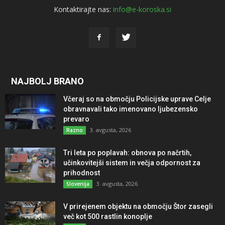
Kontaktirajte nas:
info@e-koroska.si
NAJBOLJ BRANO
Včeraj so na območju Policijske uprave Celje
obravnavali tako imenovano ljubezensko
prevaro
3. avgusta, 2026
Razno
Tri leta po poplavah: obnova po načrtih,
učinkovitejši sistem in večja odpornost za
prihodnost
3. avgusta, 2026
Slovenija
V prirejenem objektu na območju Štor zasegli
več kot 500 rastlin konoplje