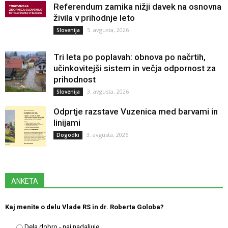
Referendum zamika nižji davek na osnovna
živila v prihodnje leto
5. avgusta, 2026
Slovenija
Tri leta po poplavah: obnova po načrtih,
učinkovitejši sistem in večja odpornost za
prihodnost
3. avgusta, 2026
Slovenija
Odprtje razstave Vuzenica med barvami in
linijami
3. avgusta, 2026
Dogodki
ANKETA
Kaj menite o delu Vlade RS in dr. Roberta Goloba?
Dela dobro - naj nadaljuje