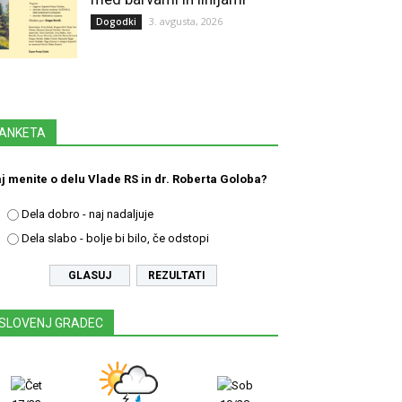
3. avgusta, 2026
Dogodki
ANKETA
j menite o delu Vlade RS in dr. Roberta Goloba?
Dela dobro - naj nadaljuje
Dela slabo - bolje bi bilo, če odstopi
REZULTATI
SLOVENJ GRADEC