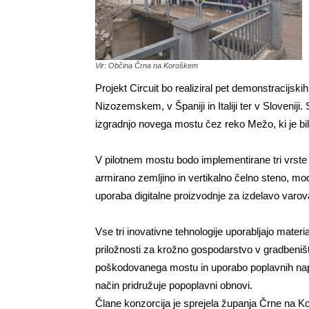
Vir: Občina Črna na Koroškem
Projekt Circuit bo realiziral pet demonstracijski
Nizozemskem, v Španiji in Italiji ter v Sloveniji
izgradnjo novega mostu čez reko Mežo, ki je b
V pilotnem mostu bodo implementirane tri vrste i
armirano zemljino in vertikalno čelno steno, mo
uporaba digitalne proizvodnje za izdelavo varov
Vse tri inovativne tehnologije uporabljajo materi
priložnosti za krožno gospodarstvo v gradbeni
poškodovanega mostu in uporabo poplavnih napla
način pridružuje popoplavni obnovi.
Člane konzorcija je sprejela županja Črne na K