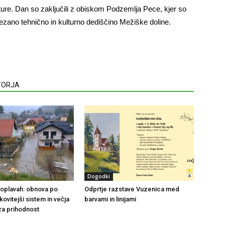
ture. Dan so zaključili z obiskom Podzemlja Pece, kjer so
ezano tehnično in kulturno dediščino Mežiške doline.
VTORJA
Dogodki
 poplavah: obnova po
Odprtje razstave Vuzenica med
nkovitejši sistem in večja
barvami in linijami
za prihodnost