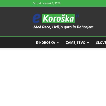
četrtek, avgust 6, 2026
e-
Koroška
E-KOROŠKA
ZAMEJSTVO
SLOVE