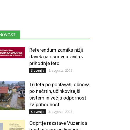
NOVOSTI
Referendum zamika nižji
davek na osnovna živila v
prihodnje leto
5. avgusta, 2026
Slovenija
Tri leta po poplavah: obnova
po načrtih, učinkovitejši
sistem in večja odpornost
za prihodnost
3. avgusta, 2026
Slovenija
Odprtje razstave Vuzenica
med barvami in linijami