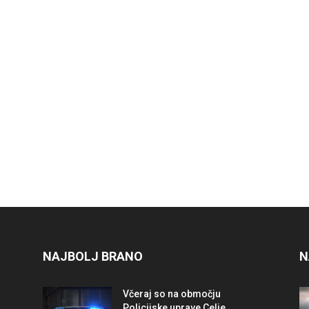
NAJBOLJ BRANO
N
Včeraj so na območju
Policijske uprave Celje