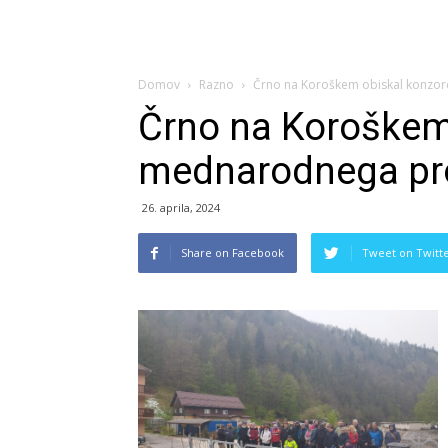
Domov
Razno
Črno na Koroškem obiskal konzor
Črno na Koroškem 
mednarodnega pro
26. aprila, 2024
Share on Facebook
Tweet on Twitt