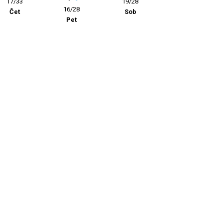
17/33
19/28
16/28
Čet
Sob
Pet