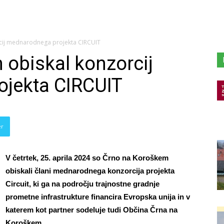
cij mednarodnega projekta CIRCUIT
obiskal konzorcij
jekta CIRCUIT
er
V četrtek, 25. aprila 2024 so Črno na Koroškem
obiskali člani mednarodnega konzorcija projekta
Circuit, ki ga na področju trajnostne gradnje
prometne infrastrukture financira Evropska unija in v
katerem kot partner sodeluje tudi Občina Črna na
Koroškem.