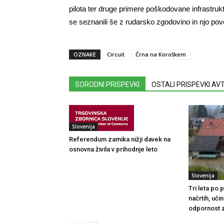
pilota ter druge primere poškodovane infrastruk
se seznanili še z rudarsko zgodovino in njo pov
OZNAKE
Circuit
Črna na Koroškem
SORODNI PRISPEVKI
OSTALI PRISPEVKI A
Slovenija
Referendum zamika nižji davek na
osnovna živila v prihodnje leto
Slovenija
Tri leta po
načrtih, uči
odpornost 