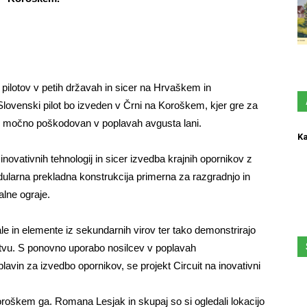
h pilotov v petih državah in sicer na Hrvaškem in
. Slovenski pilot bo izveden v Črni na Koroškem, kjer gre za
il močno poškodovan v poplavah avgusta lani.
Ka
novativnih tehnologij in sicer izvedba krajnih opornikov z
dularna prekladna konstrukcija primerna za razgradnjo in
alne ograje.
ale in elemente iz sekundarnih virov ter tako demonstrirajo
štvu. S ponovno uporabo nosilcev v poplavah
vin za izvedbo opornikov, se projekt Circuit na inovativni
oroškem ga. Romana Lesjak in skupaj so si ogledali lokacijo