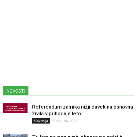
NOVOSTI
Referendum zamika nižji davek na osnovna
živila v prihodnje leto
5. avgusta, 2026
Slovenija