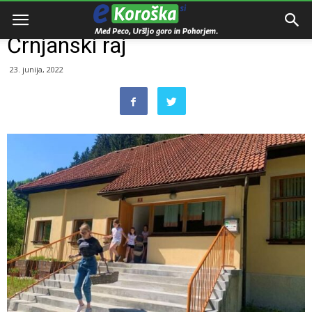
Domov
Razno
Črnjanski raj
23. junija, 2022