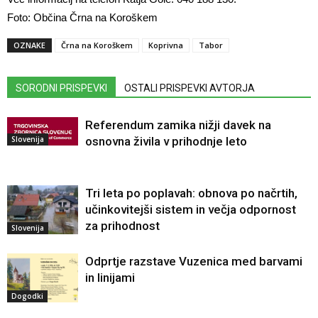
Foto: Občina Črna na Koroškem
OZNAKE
Črna na Koroškem
Koprivna
Tabor
SORODNI PRISPEVKI
OSTALI PRISPEVKI AVTORJA
Referendum zamika nižji davek na
Slovenija
osnovna živila v prihodnje leto
Tri leta po poplavah: obnova po načrtih,
učinkovitejši sistem in večja odpornost
za prihodnost
Slovenija
Odprtje razstave Vuzenica med barvami
in linijami
Dogodki