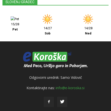
SLOVENJ GRADEC
15/28
14/27
14/28
Pet
Sob
Ned
Odgovorni urednik: Samo Vidovič
Kontaktirajte nas:
info@e-koroska.si