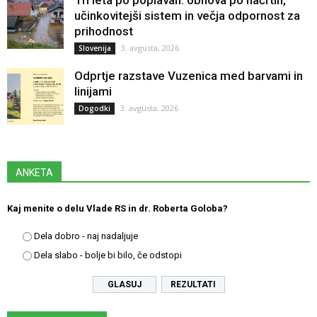
Tri leta po poplavah: obnova po načrtih,
učinkovitejši sistem in večja odpornost za
prihodnost
3. avgusta, 2026
Slovenija
Odprtje razstave Vuzenica med barvami in
linijami
3. avgusta, 2026
Dogodki
ANKETA
Kaj menite o delu Vlade RS in dr. Roberta Goloba?
Dela dobro - naj nadaljuje
Dela slabo - bolje bi bilo, če odstopi
REZULTATI