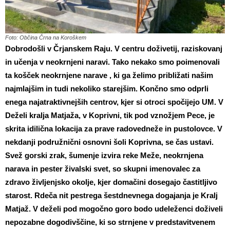
Foto: Občina Črna na Koroškem
Dobrodošli v Črjanskem Raju. V centru doživetij, raziskovanj
in učenja v neokrnjeni naravi. Tako nekako smo poimenovali
ta košček neokrnjene narave , ki ga želimo približati našim
najmlajšim in tudi nekoliko starejšim. Končno smo odprli
enega najatraktivnejših centrov, kjer si otroci spočijejo UM. V
Deželi kralja Matjaža, v Koprivni, tik pod vznožjem Pece, je
skrita idilična lokacija za prave radovedneže in pustolovce. V
nekdanji podružnični osnovni šoli Koprivna, se čas ustavi.
Svež gorski zrak, šumenje izvira reke Meže, neokrnjena
narava in pester živalski svet, so skupni imenovalec za
zdravo življenjsko okolje, kjer domačini dosegajo častitljivo
starost. Rdeča nit pestrega šestdnevnega dogajanja je Kralj
Matjaž. V deželi pod mogočno goro bodo udeleženci doživeli
nepozabne dogodivščine, ki so strnjene v predstavitvenem