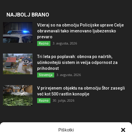
NAJBOLJ BRANO
Včeraj so na območju Policijske uprave Celje
obravnavali tako imenovano ljubezensko
prevaro
3. avgusta, 2026
Razno
Tri leta po poplavah: obnova po načrtih,
učinkovitejši sistem in večja odpornost za
prihodnost
3. avgusta, 2026
Slovenija
V prirejenem objektu na območju Štor zasegli
več kot 500 rastlin konoplje
30. julija, 2026
Razno
NAJBOLJ KOMENTIRANO
Piškotki