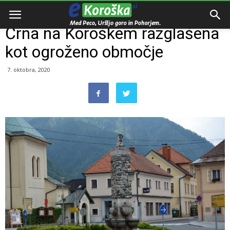
Domov
Dogodki
Črna na Koroškem razglašena
kot ogroženo območje
7. oktobra, 2020