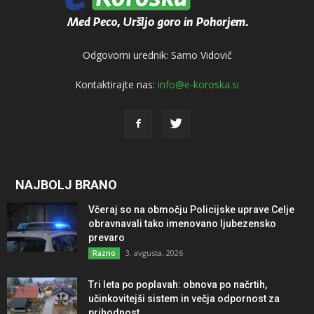
Odgovorni urednik: Samo Vidovič
Kontaktirajte nas:
info@e-koroska.si
NAJBOLJ BRANO
Včeraj so na območju Policijske uprave Celje
obravnavali tako imenovano ljubezensko
prevaro
3. avgusta, 2026
Razno
Tri leta po poplavah: obnova po načrtih,
učinkovitejši sistem in večja odpornost za
prihodnost