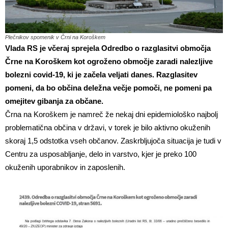
Plečnikov spomenik v Črni na Koroškem
Vlada RS je včeraj sprejela Odredbo o razglasitvi območja
Črne na Koroškem kot ogroženo območje zaradi nalezljive
bolezni covid-19, ki je začela veljati danes. Razglasitev
pomeni, da bo občina deležna večje pomoči, ne pomeni pa
omejitev gibanja za občane.
Črna na Koroškem je namreč že nekaj dni epidemiološko najbolj
problematična občina v državi, v torek je bilo aktivno okuženih
skoraj 1,5 odstotka vseh občanov. Zaskrbljujoča situacija je tudi v
Centru za usposabljanje, delo in varstvo, kjer je preko 100
okuženih uporabnikov in zaposlenih.