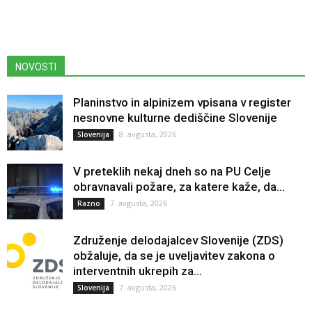
NOVOSTI
Planinstvo in alpinizem vpisana v register
nesnovne kulturne dediščine Slovenije
8. avgusta, 2026
Slovenija
V preteklih nekaj dneh so na PU Celje
obravnavali požare, za katere kaže, da...
7. avgusta, 2026
Razno
Združenje delodajalcev Slovenije (ZDS)
obžaluje, da se je uveljavitev zakona o
interventnih ukrepih za...
7. avgusta, 2026
Slovenija