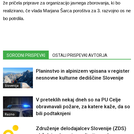
že pričela priprave za organizacijo javnega zborovanja, ki bo
realizirano, če vlada Marjana Šarca poroštva za 3. razvojno os ne
bo potrdila.
SORODNI PRISPEVKI
OSTALI PRISPEVKI AVTORJA
Planinstvo in alpinizem vpisana v register
nesnovne kulturne dediščine Slovenije
Slovenija
V preteklih nekaj dneh so na PU Celje
obravnavali požare, za katere kaže, da so
bili podtaknjeni
Razno
Združenje delodajalcev Slovenije (ZDS)