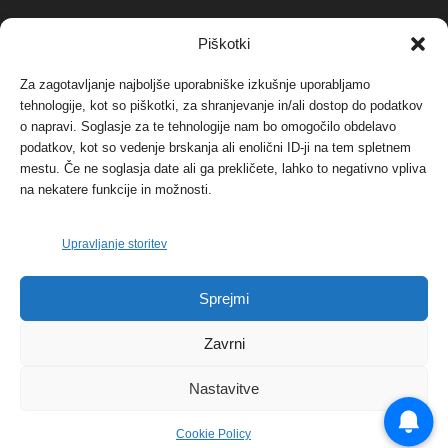
NAJBOLJ KOMENTIRANO
Piškotki
Za zagotavljanje najboljše uporabniške izkušnje uporabljamo
Protest proti vetrnim elektrarnam na Ojstrici, v
tehnologije, kot so piškotki, za shranjevanje in/ali dostop do podatkov
svetu pa vedno bolj...
o napravi. Soglasje za te tehnologije nam bo omogočilo obdelavo
12. maja, 2017
Dogodki
podatkov, kot so vedenje brskanja ali enolični ID-ji na tem spletnem
mestu. Če ne soglasja date ali ga prekličete, lahko to negativno vpliva
Tožilstvo v Celovcu v korist elektrarnam
na nekatere funkcije in možnosti.
Verbund
29. januarja, 2018
Dogodki
Upravljanje storitev
FOTO: Razstava cvetličarskega mojstra Andreja
Sprejmi
Rusa
27. novembra, 2017
Dogodki
Zavrni
Nastavitve
Cookie Policy
© 2026 | eKoroška.si