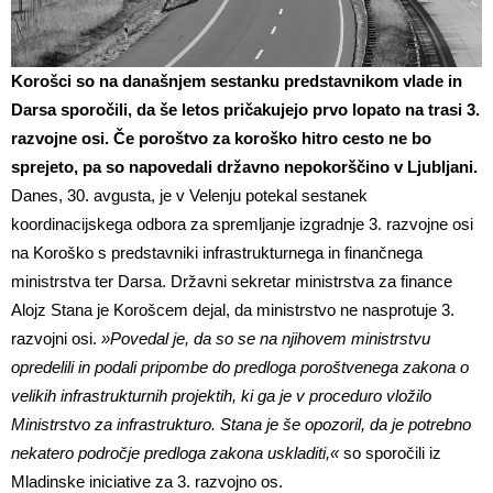
Korošci so na današnjem sestanku predstavnikom vlade in
Darsa sporočili, da še letos pričakujejo prvo lopato na trasi 3.
razvojne osi. Če poroštvo za koroško hitro cesto ne bo
sprejeto, pa so napovedali državno nepokorščino v Ljubljani.
Danes, 30. avgusta, je v Velenju potekal sestanek
koordinacijskega odbora za spremljanje izgradnje 3. razvojne osi
na Koroško s predstavniki infrastrukturnega in finančnega
ministrstva ter Darsa. Državni sekretar ministrstva za finance
Alojz Stana je Korošcem dejal, da ministrstvo ne nasprotuje 3.
razvojni osi.
»Povedal je, da so se na njihovem ministrstvu
opredelili in podali pripombe do predloga poroštvenega zakona o
velikih infrastrukturnih projektih, ki ga je v proceduro vložilo
Ministrstvo za infrastrukturo. Stana je še opozoril, da je potrebno
nekatero področje predloga zakona uskladiti,«
so sporočili iz
Mladinske iniciative za 3. razvojno os.