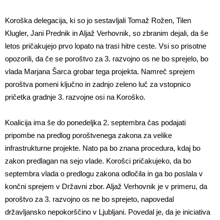
Koroška delegacija, ki so jo sestavljali Tomaž Rožen, Tilen
Klugler, Jani Prednik in Aljaž Verhovnik, so zbranim dejali, da še
letos pričakujejo prvo lopato na trasi hitre ceste. Vsi so prisotne
opozorili, da če se poroštvo za 3. razvojno os ne bo sprejelo, bo
vlada Marjana Šarca grobar tega projekta. Namreč sprejem
poroštva pomeni ključno in zadnjo zeleno luč za vstopnico
pričetka gradnje 3. razvojne osi na Koroško.
Koalicija ima še do ponedeljka 2. septembra čas podajati
pripombe na predlog poroštvenega zakona za velike
infrastrukturne projekte. Nato pa bo znana procedura, kdaj bo
zakon predlagan na sejo vlade. Korošci pričakujeko, da bo
septembra vlada o predlogu zakona odločila in ga bo poslala v
končni sprejem v Državni zbor. Aljaž Verhovnik je v primeru, da
poroštvo za 3. razvojno os ne bo sprejeto, napovedal
državljansko nepokorščino v Ljubljani. Povedal je, da je iniciativa