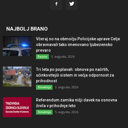
NAJBOLJ BRANO
Včeraj so na območju Policijske uprave Celje
obravnavali tako imenovano ljubezensko
prevaro
3. avgusta, 2026
Razno
Tri leta po poplavah: obnova po načrtih,
učinkovitejši sistem in večja odpornost za
prihodnost
3. avgusta, 2026
Slovenija
Referendum zamika nižji davek na osnovna
živila v prihodnje leto
5. avgusta, 2026
Slovenija