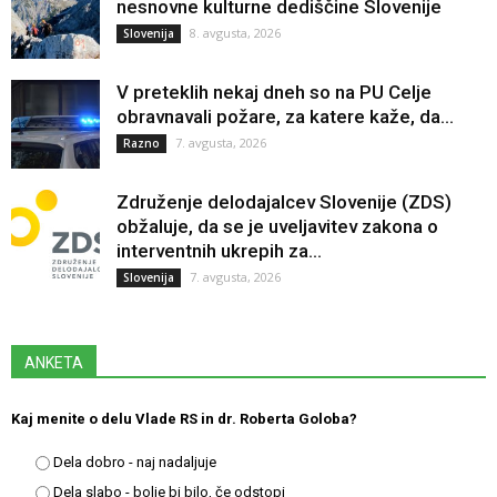
nesnovne kulturne dediščine Slovenije
8. avgusta, 2026
Slovenija
V preteklih nekaj dneh so na PU Celje
obravnavali požare, za katere kaže, da...
7. avgusta, 2026
Razno
Združenje delodajalcev Slovenije (ZDS)
obžaluje, da se je uveljavitev zakona o
interventnih ukrepih za...
7. avgusta, 2026
Slovenija
ANKETA
Kaj menite o delu Vlade RS in dr. Roberta Goloba?
Dela dobro - naj nadaljuje
Dela slabo - bolje bi bilo, če odstopi