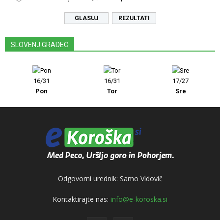
REZULTATI
SLOVENJ GRADEC
16/31
16/31
17/27
Pon
Tor
Sre
Odgovorni urednik: Samo Vidovič
Kontaktirajte nas:
info@e-koroska.si