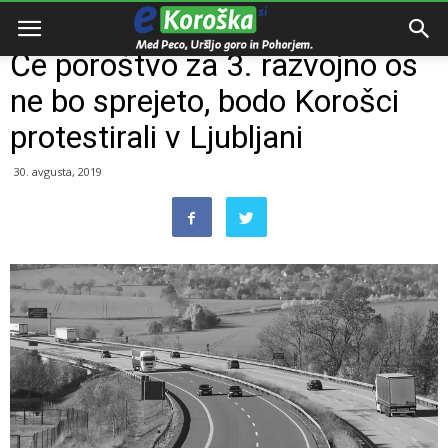
Domov
e-Koroška
Če poroštvo za 3. razvojno os
ne bo sprejeto, bodo Korošci
protestirali v Ljubljani
30. avgusta, 2019