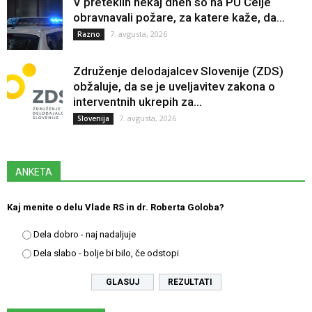
V preteklih nekaj dneh so na PU Celje
obravnavali požare, za katere kaže, da...
7. avgusta, 2026
Razno
Združenje delodajalcev Slovenije (ZDS)
obžaluje, da se je uveljavitev zakona o
interventnih ukrepih za...
7. avgusta, 2026
Slovenija
ANKETA
Kaj menite o delu Vlade RS in dr. Roberta Goloba?
Dela dobro - naj nadaljuje
Dela slabo - bolje bi bilo, če odstopi
REZULTATI