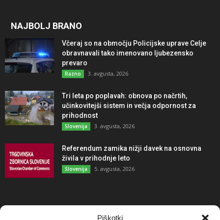
NAJBOLJ BRANO
Včeraj so na območju Policijske uprave Celje
obravnavali tako imenovano ljubezensko
prevaro
3. avgusta, 2026
Razno
Tri leta po poplavah: obnova po načrtih,
učinkovitejši sistem in večja odpornost za
prihodnost
3. avgusta, 2026
Slovenija
Referendum zamika nižji davek na osnovna
živila v prihodnje leto
5. avgusta, 2026
Slovenija
NAJBOLJ KOMENTIRANO
Piškotki