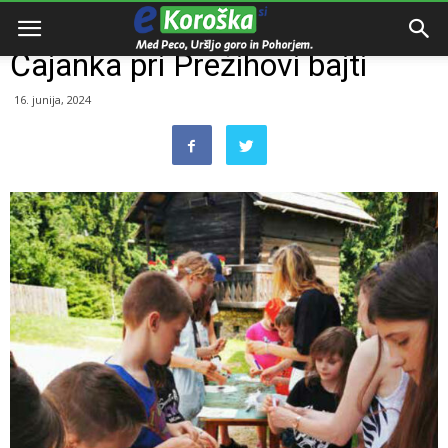
Domov
Dogodki
Čajanka pri Prežihovi bajti
16. junija, 2024