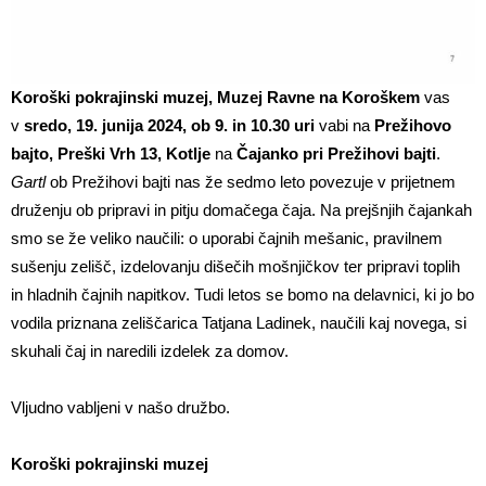
Koroški pokrajinski muzej, Muzej Ravne na Koroškem
vas
v
sredo, 19. junija 2024, ob 9. in 10.30 uri
vabi na
Prežihovo
bajto, Preški Vrh 13, Kotlje
na
Čajanko pri Prežihovi bajti
.
Gartl
ob Prežihovi bajti nas že sedmo leto povezuje v prijetnem
druženju ob pripravi in pitju domačega čaja. Na prejšnjih čajankah
smo se že veliko naučili: o uporabi čajnih mešanic, pravilnem
sušenju zelišč, izdelovanju dišečih mošnjičkov ter pripravi toplih
in hladnih čajnih napitkov. Tudi letos se bomo na delavnici, ki jo bo
vodila priznana zeliščarica Tatjana Ladinek, naučili kaj novega, si
skuhali čaj in naredili izdelek za domov.
Vljudno vabljeni v našo družbo.
Koroški pokrajinski muzej