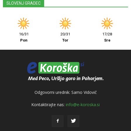
SLOVENJ GRADEC
16/31
20/31
17/28
Pon
Tor
Sre
Odgovorni urednik: Samo Vidovič
Kontaktirajte nas:
info@e-koroska.si