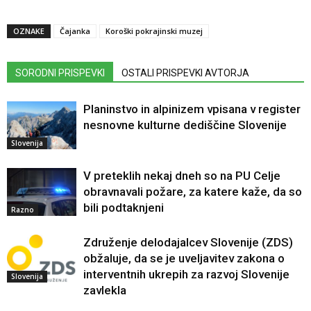
OZNAKE
Čajanka
Koroški pokrajinski muzej
SORODNI PRISPEVKI
OSTALI PRISPEVKI AVTORJA
Planinstvo in alpinizem vpisana v register
nesnovne kulturne dediščine Slovenije
Slovenija
V preteklih nekaj dneh so na PU Celje
obravnavali požare, za katere kaže, da so
bili podtaknjeni
Razno
Združenje delodajalcev Slovenije (ZDS)
obžaluje, da se je uveljavitev zakona o
interventnih ukrepih za razvoj Slovenije
Slovenija
zavlekla