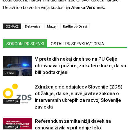
Delavnico bo vodila višja kustosinja
Alenka Verdinek
.
OZNAKE
Delavnica
Muzej
Radlje ob Dravi
SORODNI PRISPEVKI
OSTALI PRISPEVKI AVTORJA
V preteklih nekaj dneh so na PU Celje
obravnavali požare, za katere kaže, da so
bili podtaknjeni
Razno
Združenje delodajalcev Slovenije (ZDS)
obžaluje, da se je uveljavitev zakona o
interventnih ukrepih za razvoj Slovenije
Slovenija
zavlekla
Referendum zamika nižji davek na
Slovenija
osnovna živila v prihodnje leto