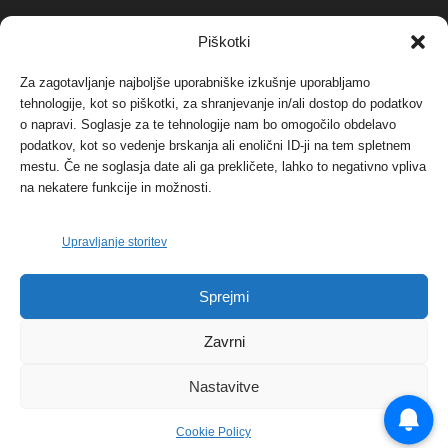
NAJBOLJ KOMENTIRANO
Piškotki
Za zagotavljanje najboljše uporabniške izkušnje uporabljamo
Protest proti vetrnim elektrarnam na Ojstrici, v
tehnologije, kot so piškotki, za shranjevanje in/ali dostop do podatkov
svetu pa vedno bolj...
o napravi. Soglasje za te tehnologije nam bo omogočilo obdelavo
12. maja, 2017
Dogodki
podatkov, kot so vedenje brskanja ali enolični ID-ji na tem spletnem
mestu. Če ne soglasja date ali ga prekličete, lahko to negativno vpliva
Tožilstvo v Celovcu v korist elektrarnam
na nekatere funkcije in možnosti.
Verbund
29. januarja, 2018
Dogodki
Upravljanje storitev
FOTO: Razstava cvetličarskega mojstra Andreja
Sprejmi
Rusa
27. novembra, 2017
Dogodki
Zavrni
Nastavitve
Cookie Policy
© 2026 | eKoroška.si