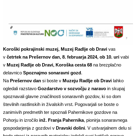
Koroški pokrajinski muzej, Muzej Radlje ob Dravi
vas
v
četrtek na Prešernov dan, 8. februarja 2024, ob 10. uri
vabi
v
Muzej Radlje ob Dravi, Koroška cesta 68
na brezplačno
delavnico
Spoznajmo sonaravni gozd
.
Na
Prešernov dan
si boste v
Muzeju Radlje ob Dravi
lahko
ogledali razstavo
Gozdarstvo v sozvočju z naravo
in skupaj
spoznavali glavne značilnosti sonaravnih gozdov, ki so dom
številnih rastlinskih in živalskih vrst. Pogovarjali se boste o
zanimivih predmetih ter spoznali Pahernikove gozdove na
Pohorju in izročilo
inž. Franja Pahernika
, pionirja sonaravnega
gospodarjenja z gozdovi v
Dravski dolini
. V ustvarjalnem delu si
bodo otroci iz naravnih materialov izdelali svoj kotiček narave.