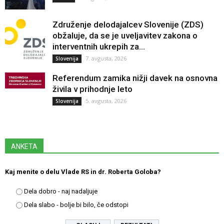
Združenje delodajalcev Slovenije (ZDS)
obžaluje, da se je uveljavitev zakona o
interventnih ukrepih za...
7. avgusta, 2026
Slovenija
Referendum zamika nižji davek na osnovna
živila v prihodnje leto
5. avgusta, 2026
Slovenija
ANKETA
Kaj menite o delu Vlade RS in dr. Roberta Goloba?
Dela dobro - naj nadaljuje
Dela slabo - bolje bi bilo, če odstopi