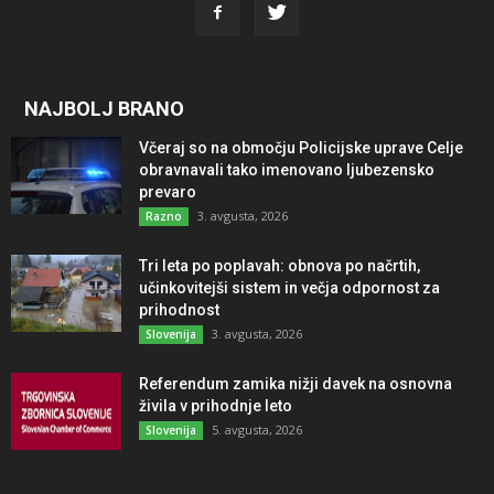
NAJBOLJ BRANO
Včeraj so na območju Policijske uprave Celje
obravnavali tako imenovano ljubezensko
prevaro
3. avgusta, 2026
Razno
Tri leta po poplavah: obnova po načrtih,
učinkovitejši sistem in večja odpornost za
prihodnost
3. avgusta, 2026
Slovenija
Referendum zamika nižji davek na osnovna
živila v prihodnje leto
5. avgusta, 2026
Slovenija