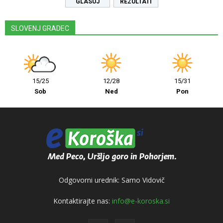
REZULTATI
SLOVENJ GRADEC
15/25
12/28
15/31
Sob
Ned
Pon
Odgovorni urednik: Samo Vidovič
Kontaktirajte nas:
info@e-koroska.si