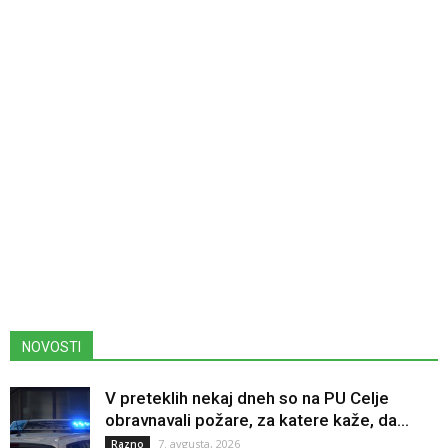
NOVOSTI
V preteklih nekaj dneh so na PU Celje
obravnavali požare, za katere kaže, da...
7. avgusta, 2026
Razno