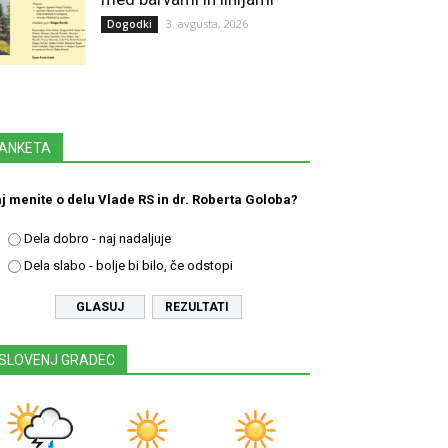
3. avgusta, 2026
Dogodki
ANKETA
j menite o delu Vlade RS in dr. Roberta Goloba?
Dela dobro - naj nadaljuje
Dela slabo - bolje bi bilo, če odstopi
REZULTATI
SLOVENJ GRADEC