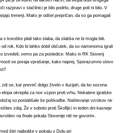
 razpravi v slačilnici je bilo podrto, druge poti ni bilo. V
jajo trenerji. Maks je odšel prepričan, da so ga pomagali
s koroške plati tako slaba, da slabša ne bi mogla biti.
 od rok. Kdo bi lahko dobil občutek, da so namenoma igrali
bomo izvedeli, vemo pa za posledice. Maks in RK Slovenj
avnosti se poraja vprašanje, kako naprej. Sporazumno slovo
ost?
di se, kar preveč dolgo živelo v iluzijah, da bo sezona
ekipa okrepila za nov vzpon proti vrhu. Nekatere igralske
 položaj so poslabšale še poškodbe. Naštevanje vzrokov ne
ešitev zdaj. Že v soboto proti Škofljici in teden dni kasneje
uvrstitev na finale pokala Slovenije niti ne govorim.
ed štiri najboljše v pokalu v Dolu pri