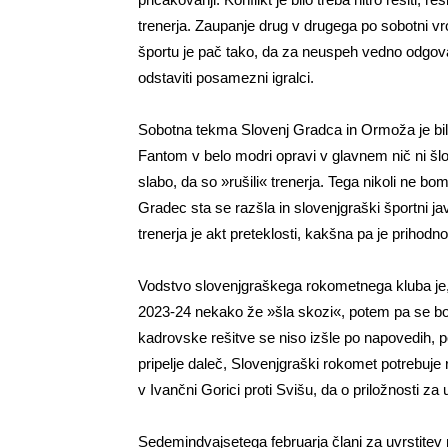
trenerja. Zaupanje drug v drugega po sobotni vroči
športu je pač tako, da za neuspeh vedno odgovar
odstaviti posamezni igralci.
Sobotna tekma Slovenj Gradca in Ormoža je bila 
Fantom v belo modri opravi v glavnem nič ni šlo
slabo, da so »rušili« trenerja. Tega nikoli ne 
Gradec sta se razšla in slovenjgraški športni j
trenerja je akt preteklosti, kakšna pa je prihodn
Vodstvo slovenjgraškega rokometnega kluba je, z
2023-24 nekako že »šla skozi«, potem pa se bo 
kadrovske rešitve se niso izšle po napovedih,
pripelje daleč, Slovenjgraški rokomet potrebuje r
v Ivančni Gorici proti Svišu, da o priložnosti za 
Sedemindvajsetega februarja člani za uvrstitev m