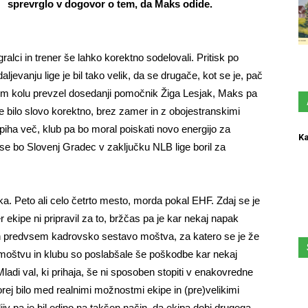
sprevrglo v dogovor o tem, da Maks odide.
igralci in trener še lahko korektno sodelovali. Pritisk po
jevanju lige je bil tako velik, da se drugače, kot se je, pač
tem kolu prevzel dosedanji pomočnik Žiga Lesjak, Maks pa
a je bilo slovo korektno, brez zamer in z obojestranskimi
piha več, klub pa bo moral poiskati novo energijo za
Ka
 se bo Slovenj Gradec v zaključku NLB lige boril za
a. Peto ali celo četrto mesto, morda pokal EHF. Zdaj se je
r ekipe ni pripravil za to, bržčas pa je kar nekaj napak
lih predvsem kadrovsko sestavo moštva, za katero se je že
v moštvu in klubu so poslabšale še poškodbe kar nekaj
Mladi val, ki prihaja, še ni sposoben stopiti v enakovredne
 torej bilo med realnimi možnostmi ekipe in (pre)velikimi
rešljiv pa je bil edino na takšen način, da ekipa dobi drugega