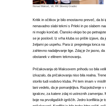
Nenad Maksić, Vir; RK Slovenj Gradec
Kritik in očitkov je bilo enostavno preveč, da bi 
nenavadno slabi tekmi s Prleki in po slabem nadal
ni moglo končati. Člansko ekipo bo po petnajs
se je poslovil. Iz vrha kluba so prišle izjave, d
željami po uspehu. Para iz pregretega lonca na 
zahtevno nadaljevanje lige. Zdaj je že jasno, da
obstanek v elitnem tekmovanju.
Pričakovanja ob Maksovem prihodu so bila velik
izkazalo, da pričakovanja niso bila realna. Trene
storilo tudi vodstvo kluba. Pri tem imam v mis
lani vedelo, da je pomanjkljiva. Razpoloženje 
igralcev, za katere zdaj ni ustreznih zamenjav. 
boje na prvoligaških igriščih. Jedro konflikta je
pričakovanji. Konflikt je bilo treba hitro rešiti, 