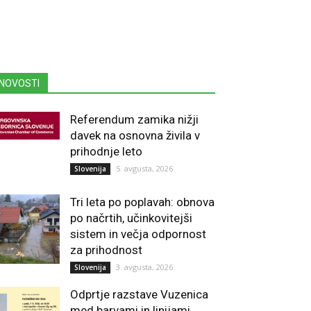
NOVOSTI
Referendum zamika nižji
davek na osnovna živila v
prihodnje leto
5. avgusta, 2026
Slovenija
Tri leta po poplavah: obnova
po načrtih, učinkovitejši
sistem in večja odpornost
za prihodnost
3. avgusta, 2026
Slovenija
Odprtje razstave Vuzenica
med barvami in linijami