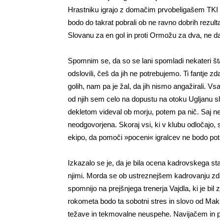
Hrastniku igrajo z domačim prvobeligašem TKI Hra
bodo do takrat pobrali ob ne ravno dobrih rezulta
Slovanu za en gol in proti Ormožu za dva, ne daj
Spomnim se, da so se lani spomladi nekateri šta
odslovili, češ da jih ne potrebujemo. Ti fantje z
golih, nam pa je žal, da jih nismo angažirali. Vs
od njih sem celo na dopustu na otoku Ugljanu sli
dekletom videval ob morju, potem pa nič. Saj ne,
neodgovorjena. Skoraj vsi, ki v klubu odločajo, 
ekipo, da pomoči »poceni« igralcev ne bodo pot
Izkazalo se je, da je bila ocena kadrovskega sta
njimi. Morda se ob ustreznejšem kadrovanju zdaj
spomnijo na prejšnjega trenerja Vajdla, ki je bil z
rokometa bodo ta sobotni stres in slovo od Mak
težave in tekmovalne neuspehe. Navijačem in 