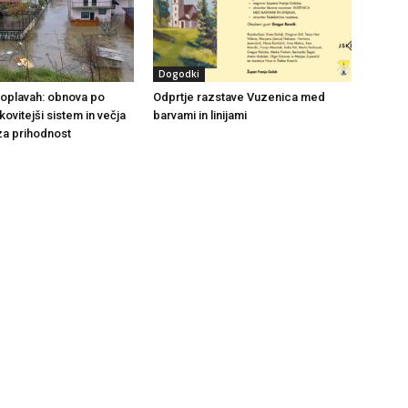
Dogodki
 poplavah: obnova po
Odprtje razstave Vuzenica med
nkovitejši sistem in večja
barvami in linijami
za prihodnost