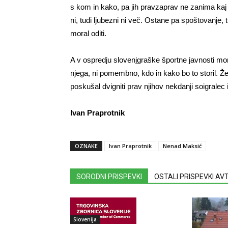
s kom in kako, pa jih pravzaprav ne zanima kaj d
ni, tudi ljubezni ni več. Ostane pa spoštovanje,
moral oditi.
A v ospredju slovenjgraške športne javnosti mora 
njega, ni pomembno, kdo in kako bo to storil. Že
poskušal dvigniti prav njihov nekdanji soigral
Ivan Praprotnik
OZNAKE
Ivan Praprotnik
Nenad Maksić
SORODNI PRISPEVKI
OSTALI PRISPEVKI A
Slovenija