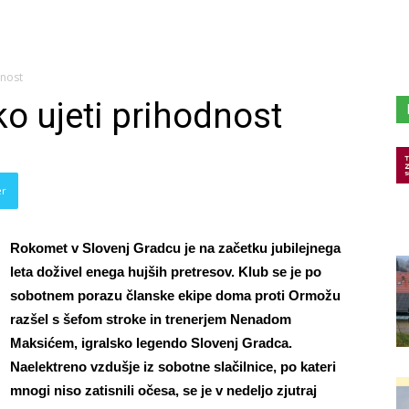
dnost
o ujeti prihodnost
er
Rokomet v Slovenj Gradcu je na začetku jubilejnega
leta doživel enega hujših pretresov. Klub se je po
sobotnem porazu članske ekipe doma proti Ormožu
razšel s šefom stroke in trenerjem Nenadom
Maksićem, igralsko legendo Slovenj Gradca.
Naelektreno vzdušje iz sobotne slačilnice, po kateri
mnogi niso zatisnili očesa, se je v nedeljo zjutraj