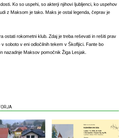
osti. Ko so uspehi, so akterji njihovi ljubljenci, ko uspehov
 tudi z Maksom je tako. Maks je ostal legenda, čeprav je
ostati rokometni klub. Zdaj je treba reševati in rešiti prav
 v soboto v eni odločilnih tekem v Škofljici. Fante bo
ec in nazadnje Maksov pomočnik Žiga Lesjak.
VTORJA