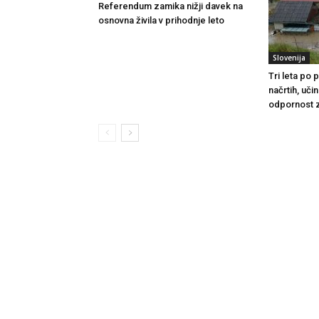
Referendum zamika nižji davek na
osnovna živila v prihodnje leto
Slovenija
Tri leta po
načrtih, uči
odpornost 