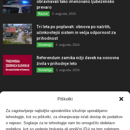
obravnavali tako imenovano ljubezensko
prevaro
3. avgusta, 2026
Razno
Tri leta po poplavah: obnova po načrtih,
učinkovitejši sistem in večja odpornost za
prihodnost
3. avgusta, 2026
Slovenija
Referendum zamika nižji davek na osnovna
živila v prihodnje leto
5. avgusta, 2026
Slovenija
NAJBOLJ KOMENTIRANO
Piškotki
Za zagotavljanje najboljše uporabniške izkušnje uporabljamo
Protest proti vetrnim elektrarnam na Ojstrici, v
tehnologije, kot so piškotki, za shranjevanje in/ali dostop do podatkov
svetu pa vedno bolj...
o napravi. Soglasje za te tehnologije nam bo omogočilo obdelavo
12. maja, 2017
Dogodki
podatkov, kot so vedenje brskanja ali enolični ID-ji na tem spletnem