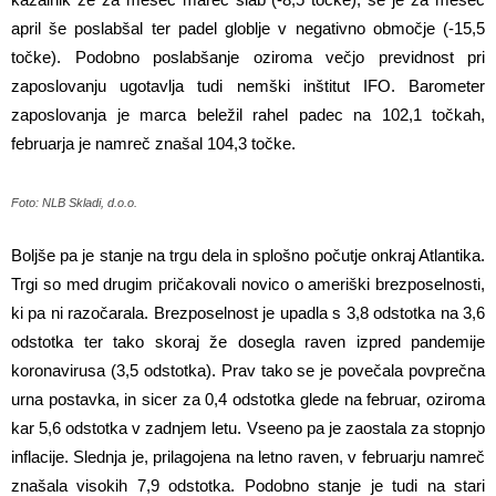
april še poslabšal ter padel globlje v negativno območje (-15,5
točke). Podobno poslabšanje oziroma večjo previdnost pri
zaposlovanju ugotavlja tudi nemški inštitut IFO. Barometer
zaposlovanja je marca beležil rahel padec na 102,1 točkah,
februarja je namreč znašal 104,3 točke.
Foto: NLB Skladi, d.o.o.
Boljše pa je stanje na trgu dela in splošno počutje onkraj Atlantika.
Trgi so med drugim pričakovali novico o ameriški brezposelnosti,
ki pa ni razočarala. Brezposelnost je upadla s 3,8 odstotka na 3,6
odstotka ter tako skoraj že dosegla raven izpred pandemije
koronavirusa (3,5 odstotka). Prav tako se je povečala povprečna
urna postavka, in sicer za 0,4 odstotka glede na februar, oziroma
kar 5,6 odstotka v zadnjem letu. Vseeno pa je zaostala za stopnjo
inflacije. Slednja je, prilagojena na letno raven, v februarju namreč
znašala visokih 7,9 odstotka. Podobno stanje je tudi na stari