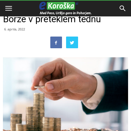
Domov
Oglaševalska vsebina
Borze v preteklem tednu
6. aprila, 2022