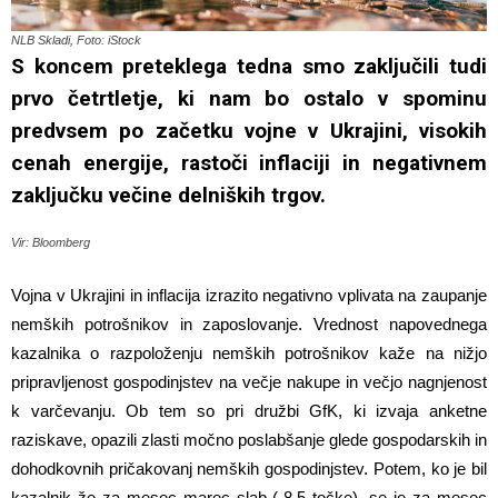
NLB Skladi, Foto: iStock
S koncem preteklega tedna smo zaključili tudi
prvo četrtletje, ki nam bo ostalo v spominu
predvsem po začetku vojne v Ukrajini, visokih
cenah energije, rastoči inflaciji in negativnem
zaključku večine delniških trgov.
Vir: Bloomberg
Vojna v Ukrajini in inflacija izrazito negativno vplivata na zaupanje
nemških potrošnikov in zaposlovanje. Vrednost napovednega
kazalnika o razpoloženju nemških potrošnikov kaže na nižjo
pripravljenost gospodinjstev na večje nakupe in večjo nagnjenost
k varčevanju. Ob tem so pri družbi GfK, ki izvaja anketne
raziskave, opazili zlasti močno poslabšanje glede gospodarskih in
dohodkovnih pričakovanj nemških gospodinjstev. Potem, ko je bil
kazalnik že za mesec marec slab (-8,5 točke), se je za mesec