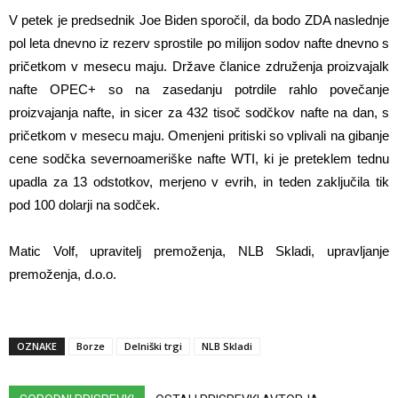
V petek je predsednik Joe Biden sporočil, da bodo ZDA naslednje
pol leta dnevno iz rezerv sprostile po milijon sodov nafte dnevno s
pričetkom v mesecu maju. Države članice združenja proizvajalk
nafte OPEC+ so na zasedanju potrdile rahlo povečanje
proizvajanja nafte, in sicer za 432 tisoč sodčkov nafte na dan, s
pričetkom v mesecu maju. Omenjeni pritiski so vplivali na gibanje
cene sodčka severnoameriške nafte WTI, ki je preteklem tednu
upadla za 13 odstotkov, merjeno v evrih, in teden zaključila tik
pod 100 dolarji na sodček.
Matic Volf, upravitelj premoženja, NLB Skladi, upravljanje
premoženja, d.o.o.
OZNAKE
Borze
Delniški trgi
NLB Skladi