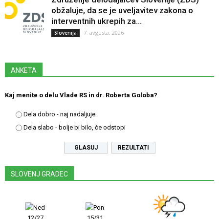
obžaluje, da se je uveljavitev zakona o
interventnih ukrepih za...
7. avgusta, 2026
Slovenija
ANKETA
Kaj menite o delu Vlade RS in dr. Roberta Goloba?
Dela dobro - naj nadaljuje
Dela slabo - bolje bi bilo, če odstopi
REZULTATI
SLOVENJ GRADEC
12/27
15/31