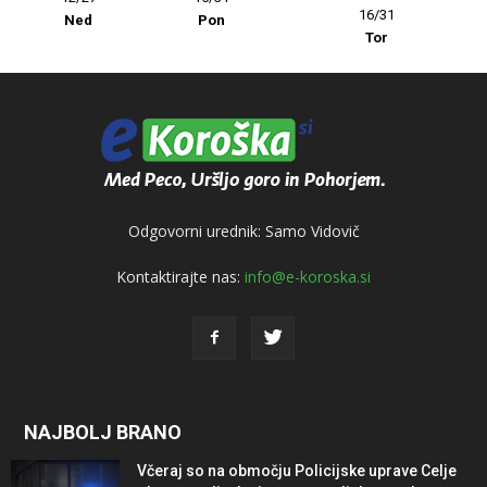
16/31
Ned
Pon
Tor
Odgovorni urednik: Samo Vidovič
Kontaktirajte nas:
info@e-koroska.si
NAJBOLJ BRANO
Včeraj so na območju Policijske uprave Celje