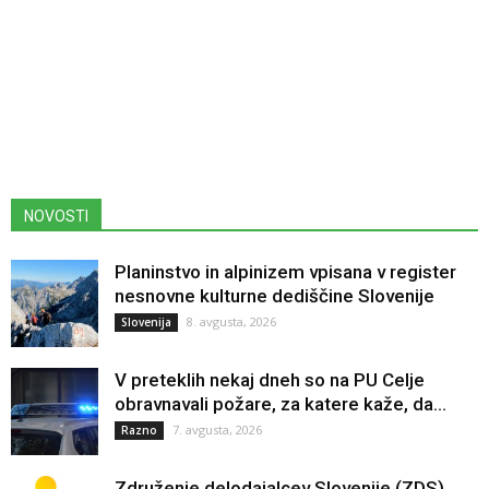
NOVOSTI
Planinstvo in alpinizem vpisana v register
nesnovne kulturne dediščine Slovenije
8. avgusta, 2026
Slovenija
V preteklih nekaj dneh so na PU Celje
obravnavali požare, za katere kaže, da...
7. avgusta, 2026
Razno
Združenje delodajalcev Slovenije (ZDS)