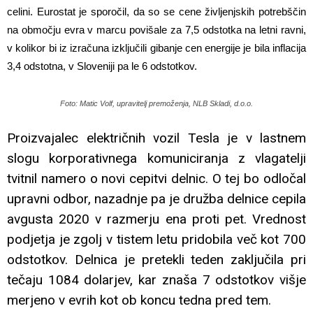
celini. Eurostat je sporočil, da so se cene življenjskih potrebščin
na območju evra v marcu povišale za 7,5 odstotka na letni ravni,
v kolikor bi iz izračuna izključili gibanje cen energije je bila inflacija
3,4 odstotna, v Sloveniji pa le 6 odstotkov.
Foto: Matic Volf, upravitelj premoženja, NLB Skladi, d.o.o.
Proizvajalec električnih vozil Tesla je v lastnem
slogu korporativnega komuniciranja z vlagatelji
tvitnil namero o novi cepitvi delnic. O tej bo odločal
upravni odbor, nazadnje pa je družba delnice cepila
avgusta 2020 v razmerju ena proti pet. Vrednost
podjetja je zgolj v tistem letu pridobila več kot 700
odstotkov. Delnica je pretekli teden zaključila pri
tečaju 1084 dolarjev, kar znaša 7 odstotkov višje
merjeno v evrih kot ob koncu tedna pred tem.