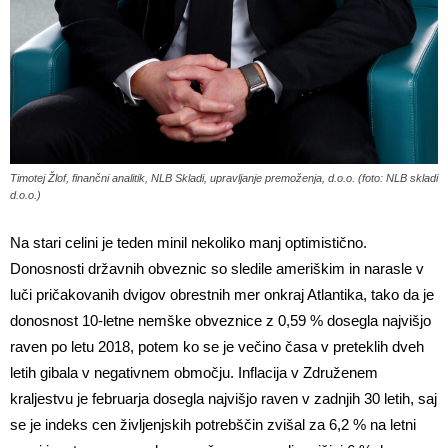
Timotej Žlof, finančni analitik, NLB Skladi, upravljanje premoženja, d.o.o. (foto: NLB skladi
d.o.o.)
Na stari celini je teden minil nekoliko manj optimistično.
Donosnosti državnih obveznic so sledile ameriškim in narasle v
luči pričakovanih dvigov obrestnih mer onkraj Atlantika, tako da je
donosnost 10-letne nemške obveznice z 0,59 % dosegla najvišjo
raven po letu 2018, potem ko se je večino časa v preteklih dveh
letih gibala v negativnem območju. Inflacija v Združenem
kraljestvu je februarja dosegla najvišjo raven v zadnjih 30 letih, saj
se je indeks cen življenjskih potrebščin zvišal za 6,2 % na letni