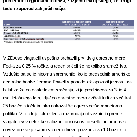
pomembni regionalni indeksi, z izjemo evropskega, že drugi
teden zapored zaključili višje.
V ZDA so vlagatelji uspešno prebavili prvi dvig obrestne mere
Fed-a za 0,25 % točke, a teden pričeli še nekoliko sramežljivo.
Vzdušje pa se je hipoma spremenilo, ko je predsednik ameriške
centralne banke Jerome Powell v ponedeljek opozoril javnost, da
bi lahko že na naslednjem srečanju, ki je predvideno za 3. in 4.
maj letošnjega leta, ključno obrestno mero zvišali tudi za več kot
25 bazičnih točk in tako nakazal še agresivnejšo monetarno
politiko. V torek je tako sledila razprodaja obveznic in premik
vlagateljev v delniške naložbe; donosnost desetletne ameriške
obveznice se je samo v enem dnevu povzpela za 10 bazičnih