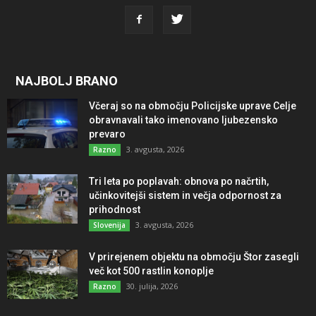
NAJBOLJ BRANO
Včeraj so na območju Policijske uprave Celje
obravnavali tako imenovano ljubezensko
prevaro
3. avgusta, 2026
Razno
Tri leta po poplavah: obnova po načrtih,
učinkovitejši sistem in večja odpornost za
prihodnost
3. avgusta, 2026
Slovenija
V prirejenem objektu na območju Štor zasegli
več kot 500 rastlin konoplje
30. julija, 2026
Razno