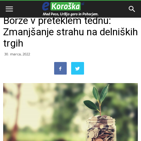
Domov
Oglaševalska vsebina
Borze v preteklem tednu:
Zmanjšanje strahu na delniških
trgih
30. marca, 2022