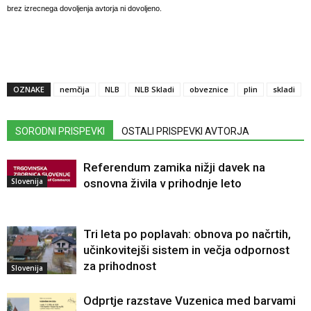
brez izrecnega dovoljenja avtorja ni dovoljeno.
OZNAKE
nemčija
NLB
NLB Skladi
obveznice
plin
skladi
SORODNI PRISPEVKI
OSTALI PRISPEVKI AVTORJA
Referendum zamika nižji davek na
Slovenija
osnovna živila v prihodnje leto
Tri leta po poplavah: obnova po načrtih,
učinkovitejši sistem in večja odpornost
za prihodnost
Slovenija
Odprtje razstave Vuzenica med barvami