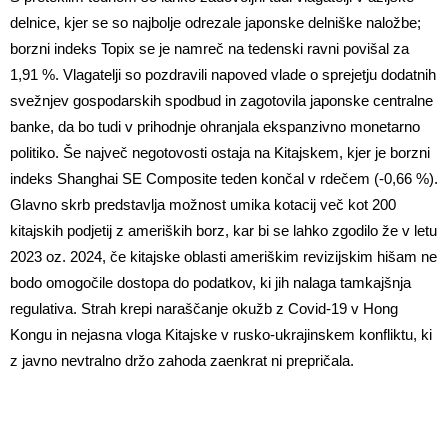
delnice, kjer se so najbolje odrezale japonske delniške naložbe;
borzni indeks Topix se je namreč na tedenski ravni povišal za
1,91 %. Vlagatelji so pozdravili napoved vlade o sprejetju dodatnih
svežnjev gospodarskih spodbud in zagotovila japonske centralne
banke, da bo tudi v prihodnje ohranjala ekspanzivno monetarno
politiko. Še največ negotovosti ostaja na Kitajskem, kjer je borzni
indeks Shanghai SE Composite teden končal v rdečem (-0,66 %).
Glavno skrb predstavlja možnost umika kotacij več kot 200
kitajskih podjetij z ameriških borz, kar bi se lahko zgodilo že v letu
2023 oz. 2024, če kitajske oblasti ameriškim revizijskim hišam ne
bodo omogočile dostopa do podatkov, ki jih nalaga tamkajšnja
regulativa. Strah krepi naraščanje okužb z Covid-19 v Hong
Kongu in nejasna vloga Kitajske v rusko-ukrajinskem konfliktu, ki
z javno nevtralno držo zahoda zaenkrat ni prepričala.