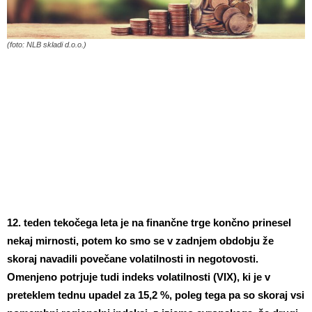
(foto: NLB skladi d.o.o.)
12. teden tekočega leta je na finančne trge končno prinesel
nekaj mirnosti, potem ko smo se v zadnjem obdobju že
skoraj navadili povečane volatilnosti in negotovosti.
Omenjeno potrjuje tudi indeks volatilnosti (VIX), ki je v
preteklem tednu upadel za 15,2 %, poleg tega pa so skoraj vsi