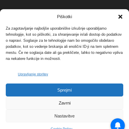
NAJBOLJ KOMENTIRANO
Piškotki
Za zagotavljanje najboljše uporabniške izkušnje uporabljamo
Protest proti vetrnim elektrarnam na Ojstrici, v
svetu pa vedno bolj...
tehnologije, kot so piškotki, za shranjevanje in/ali dostop do podatkov
o napravi. Soglasje za te tehnologije nam bo omogočilo obdelavo
12. maja, 2017
Dogodki
podatkov, kot so vedenje brskanja ali enolični ID-ji na tem spletnem
mestu. Če ne soglasja date ali ga prekličete, lahko to negativno vpliva
Tožilstvo v Celovcu v korist elektrarnam
na nekatere funkcije in možnosti.
Verbund
29. januarja, 2018
Dogodki
Upravljanje storitev
FOTO: Razstava cvetličarskega mojstra Andreja
Sprejmi
Rusa
27. novembra, 2017
Dogodki
Zavrni
Nastavitve