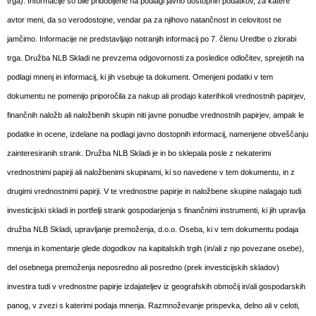
trga). Informacije so bile pridobljene na podlagi javno dostopnih podatkov, za katere
avtor meni, da so verodostojne, vendar pa za njihovo natančnost in celovitost ne
jamčimo. Informacije ne predstavljajo notranjih informacij po 7. členu Uredbe o zlorabi
trga. Družba NLB Skladi ne prevzema odgovornosti za posledice odločitev, sprejetih na
podlagi mnenj in informacij, ki jih vsebuje ta dokument. Omenjeni podatki v tem
dokumentu ne pomenijo priporočila za nakup ali prodajo katerihkoli vrednostnih papirjev,
finančnih naložb ali naložbenih skupin niti javne ponudbe vrednostnih papirjev, ampak le
podatke in ocene, izdelane na podlagi javno dostopnih informacij, namenjene obveščanju
zainteresiranih strank. Družba NLB Skladi je in bo sklepala posle z nekaterimi
vrednostnimi papirji ali naložbenimi skupinami, ki so navedene v tem dokumentu, in z
drugimi vrednostnimi papirji. V te vrednostne papirje in naložbene skupine nalagajo tudi
investicijski skladi in portfelji strank gospodarjenja s finančnimi instrumenti, ki jih upravlja
družba NLB Skladi, upravljanje premoženja, d.o.o. Oseba, ki v tem dokumentu podaja
mnenja in komentarje glede dogodkov na kapitalskih trgih (in/ali z njo povezane osebe),
del osebnega premoženja neposredno ali posredno (prek investicijskih skladov)
investira tudi v vrednostne papirje izdajateljev iz geografskih območij in/ali gospodarskih
panog, v zvezi s katerimi podaja mnenja. Razmnoževanje prispevka, delno ali v celoti,