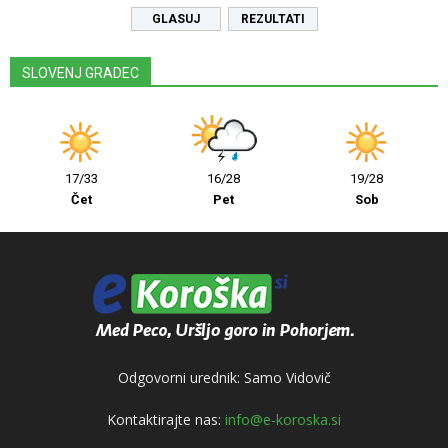
REZULTATI
SLOVENJ GRADEC
17/33
16/28
19/28
Čet
Pet
Sob
Odgovorni urednik: Samo Vidovič
Kontaktirajte nas:
info@e-koroska.si