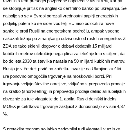
ravni in s tem presegel povprečne napovedi v višini 6 %, kar pa
še stopnjuje pritisk na angleško centralno banko po ukrepanju. Še
najbolje so se v Evropi odrezali vrednostni papirji energetskih
podjetij, potem ko se sicer voditelji EU niso odločili za nove
sankcije proti Rusiji na energetskem področju, ampak vseeno
nakazali težnjo po zmanjšanju odvisnosti od ruskih energentov. Z
ZDA so tako sklenili dogovor o dobavi dodatnih 15 milijard
kubičnih metrov utekočinjenega plina za letošnje leto s ciljem, da
bo do leta 2030 ta številka narasla na 50 milijard kubičnih metrov.
Rusija je v četrtek prvič po začetku invazije na Ukrajino za štiri
ure ponovno omogočila trgovanje na moskovski borzi. Pri
trgovanju veljajo številne omejitve, vključno s prepovedjo prodaje
na kratko (short-selling) in prepovedjo prodaje delnic ali rubeljskih
obveznic za tuje vlagatelje do 1. aprila. Ruski delniški indeks
MOEX je četrtkovo trgovanje zaključil z donosnostjo v višini 4,37
%.
S preteklim tednom so lahko zadovoljni tudi vlagatelji v azijske