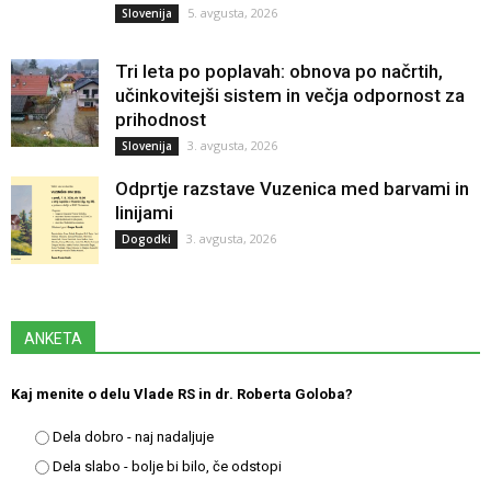
5. avgusta, 2026
Slovenija
Tri leta po poplavah: obnova po načrtih,
učinkovitejši sistem in večja odpornost za
prihodnost
3. avgusta, 2026
Slovenija
Odprtje razstave Vuzenica med barvami in
linijami
3. avgusta, 2026
Dogodki
ANKETA
Kaj menite o delu Vlade RS in dr. Roberta Goloba?
Dela dobro - naj nadaljuje
Dela slabo - bolje bi bilo, če odstopi