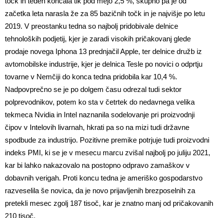
točk in teden končala tik pod mejo 2,5 %, skupno pa je od
začetka leta narasla že za 85 bazičnih točk in je najvišje po letu
2019. V preostanku tedna so najbolj pridobivale delnice
tehnoloških podjetij, kjer je zaradi visokih pričakovanj glede
prodaje novega Iphona 13 prednjačil Apple, ter delnice družb iz
avtomobilske industrije, kjer je delnica Tesle po novici o odprtju
tovarne v Nemčiji do konca tedna pridobila kar 10,4 %.
Nadpovprečno se je po dolgem času odrezal tudi sektor
polprevodnikov, potem ko sta v četrtek do nedavnega velika
tekmeca Nvidia in Intel naznanila sodelovanje pri proizvodnji
čipov v Intelovih livarnah, hkrati pa so na mizi tudi državne
spodbude za industrijo. Pozitivne premike potrjuje tudi proizvodni
indeks PMI, ki se je v mesecu marcu zvišal najbolj po juliju 2021,
kar bi lahko nakazovalo na postopno odpravo zamaškov v
dobavnih verigah. Proti koncu tedna je ameriško gospodarstvo
razveselila še novica, da je novo prijavljenih brezposelnih za
pretekli mesec zgolj 187 tisoč, kar je znatno manj od pričakovanih
210 tisoč.