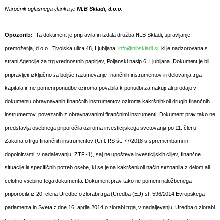
Naročnik oglasnega članka je
NLB Skla
di, d.o.o.
Opozorilo:
Ta dokument je pripravila in izdala družba NLB Skladi, upravljanje
premoženja, d.o.o., Tivolska ulica 48, Ljubljana,
info@nlbskladi.si
, ki je nadzorovana s
strani Agencije za trg vrednostnih papirjev, Poljanski nasip 6, Ljubljana. Dokument je bil
pripravljen izključno za boljše razumevanje finančnih instrumentov in delovanja trga
kapitala in ne pomeni ponudbe oziroma povabila k ponudbi za nakup ali prodajo v
dokumentu obravnavanih finančnih instrumentov oziroma kakršnihkoli drugih finančnih
instrumentov, povezanih z obravnavanimi finančnimi instrumenti. Dokument prav tako ne
predstavlja osebnega priporočila oziroma investicijskega svetovanja po 11. členu
Zakona o trgu finančnih instrumentov (Ur.l. RS št. 77/2018 s spremembami in
dopolnitvami, v nadaljevanju: ZTFI-1), saj ne upošteva investicijskih ciljev, finančne
situacije in specifičnih potreb osebe, ki se je na kakršenkoli način seznanila z delom ali
celotno vsebino tega dokumenta. Dokument prav tako ne pomeni naložbenega
priporočila iz 20. člena Uredbe o zlorabi trga (Uredba (EU) št. 596/2014 Evropskega
parlamenta in Sveta z dne 16. aprila 2014 o zlorabi trga, v nadaljevanju: Uredba o zlorabi