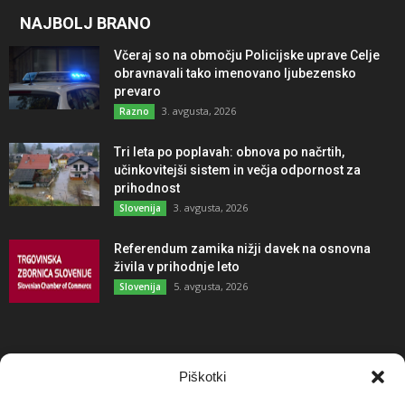
NAJBOLJ BRANO
Včeraj so na območju Policijske uprave Celje
obravnavali tako imenovano ljubezensko
prevaro
3. avgusta, 2026
Razno
Tri leta po poplavah: obnova po načrtih,
učinkovitejši sistem in večja odpornost za
prihodnost
3. avgusta, 2026
Slovenija
Referendum zamika nižji davek na osnovna
živila v prihodnje leto
5. avgusta, 2026
Slovenija
NAJBOLJ KOMENTIRANO
Piškotki