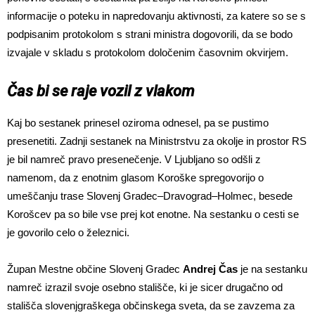
informacije o poteku in napredovanju aktivnosti, za katere so se s
podpisanim protokolom s strani ministra dogovorili, da se bodo
izvajale v skladu s protokolom določenim časovnim okvirjem.
Čas bi se raje vozil z vlakom
Kaj bo sestanek prinesel oziroma odnesel, pa se pustimo
presenetiti. Zadnji sestanek na Ministrstvu za okolje in prostor RS
je bil namreč pravo presenečenje. V Ljubljano so odšli z
namenom, da z enotnim glasom Koroške spregovorijo o
umeščanju trase Slovenj Gradec–Dravograd–Holmec, besede
Korošcev pa so bile vse prej kot enotne. Na sestanku o cesti se
je govorilo celo o železnici.
Župan Mestne občine Slovenj Gradec
Andrej Čas
je na sestanku
namreč izrazil svoje osebno stališče, ki je sicer drugačno od
stališča slovenjgraškega občinskega sveta, da se zavzema za