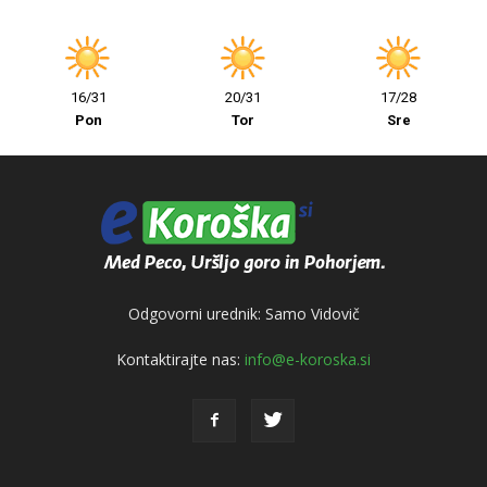
16/31
20/31
17/28
Pon
Tor
Sre
Odgovorni urednik: Samo Vidovič
Kontaktirajte nas:
info@e-koroska.si