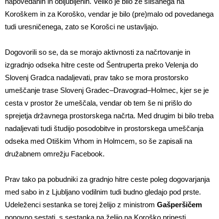
napovedanih in obljubljenih. Veliko je bilo že slišanega na
Koroškem in za Koroško, vendar je bilo (pre)malo od povedanega
tudi uresničenega, zato se Korošci ne ustavljajo.
Dogovorili so se, da se morajo aktivnosti za načrtovanje in
izgradnjo odseka hitre ceste od Šentruperta preko Velenja do
Slovenj Gradca nadaljevati, prav tako se mora prostorsko
umeščanje trase Slovenj Gradec–Dravograd–Holmec, kjer se je
cesta v prostor že umeščala, vendar ob tem še ni prišlo do
sprejetja državnega prostorskega načrta. Med drugim bi bilo treba
nadaljevati tudi študijo posodobitve in prostorskega umeščanja
odseka med Otiškim Vrhom in Holmcem, so še zapisali na
družabnem omrežju Facebook.
Prav tako pa pobudniki za gradnjo hitre ceste poleg dogovarjanja
med sabo in z Ljubljano vodilnim tudi budno gledajo pod prste.
Udeleženci sestanka se torej želijo z ministrom
Gašperšičem
ponovno sestati, s sestanka pa želijo na Koroško prinesti