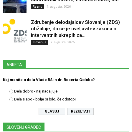
7. avgusta, 2026
Razno
Združenje delodajalcev Slovenije (ZDS)
obžaluje, da se je uveljavitev zakona o
interventnih ukrepih za...
7. avgusta, 2026
Slovenija
ANKETA
Kaj menite o delu Vlade RS in dr. Roberta Goloba?
Dela dobro - naj nadaljuje
Dela slabo - bolje bi bilo, če odstopi
REZULTATI
SLOVENJ GRADEC