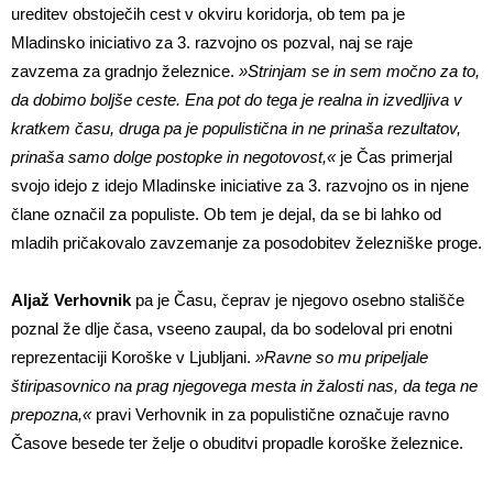
ureditev obstoječih cest v okviru koridorja, ob tem pa je
Mladinsko iniciativo za 3. razvojno os pozval, naj se raje
zavzema za gradnjo železnice.
»Strinjam se in sem močno za to,
da dobimo boljše ceste. Ena pot do tega je realna in izvedljiva v
kratkem času, druga pa je populistična in ne prinaša rezultatov,
prinaša samo dolge postopke in negotovost,«
je Čas primerjal
svojo idejo z idejo Mladinske iniciative za 3. razvojno os in njene
člane označil za populiste. Ob tem je dejal, da se bi lahko od
mladih pričakovalo zavzemanje za posodobitev železniške proge.
Aljaž Verhovnik
pa je Času, čeprav je njegovo osebno stališče
poznal že dlje časa, vseeno zaupal, da bo sodeloval pri enotni
reprezentaciji Koroške v Ljubljani.
»Ravne so mu pripeljale
štiripasovnico na prag njegovega mesta in žalosti nas, da tega ne
prepozna,«
pravi Verhovnik in za populistične označuje ravno
Časove besede ter želje o obuditvi propadle koroške železnice.