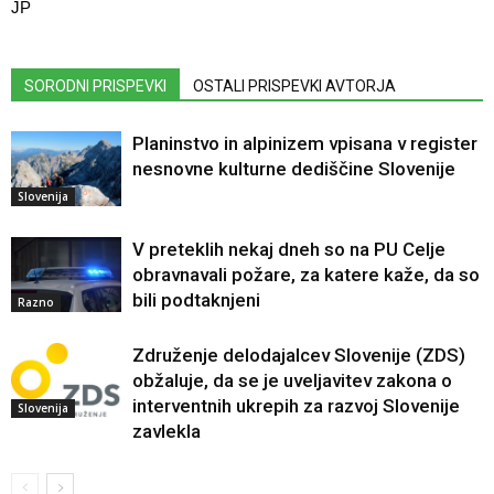
JP
SORODNI PRISPEVKI
OSTALI PRISPEVKI AVTORJA
Planinstvo in alpinizem vpisana v register
nesnovne kulturne dediščine Slovenije
Slovenija
V preteklih nekaj dneh so na PU Celje
obravnavali požare, za katere kaže, da so
bili podtaknjeni
Razno
Združenje delodajalcev Slovenije (ZDS)
obžaluje, da se je uveljavitev zakona o
interventnih ukrepih za razvoj Slovenije
Slovenija
zavlekla