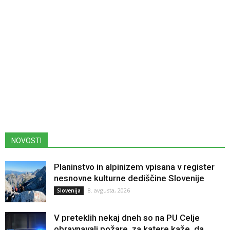
NOVOSTI
Planinstvo in alpinizem vpisana v register
nesnovne kulturne dediščine Slovenije
8. avgusta, 2026
Slovenija
V preteklih nekaj dneh so na PU Celje
obravnavali požare, za katere kaže, da...