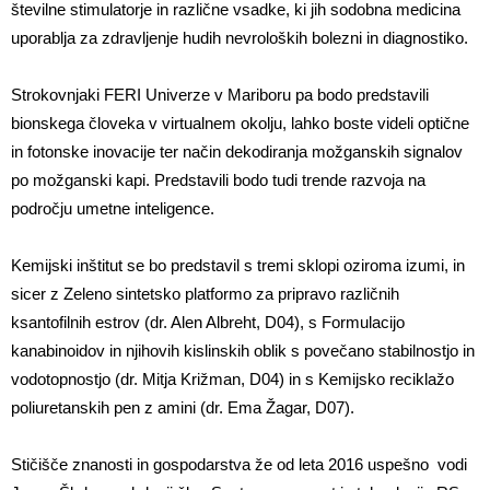
številne stimulatorje in različne vsadke, ki jih sodobna medicina
uporablja za zdravljenje hudih nevroloških bolezni in diagnostiko.
Strokovnjaki FERI Univerze v Mariboru pa bodo predstavili
bionskega človeka v virtualnem okolju, lahko boste videli optične
in fotonske inovacije ter način dekodiranja možganskih signalov
po možganski kapi. Predstavili bodo tudi trende razvoja na
področju umetne inteligence.
Kemijski inštitut se bo predstavil s tremi sklopi oziroma izumi, in
sicer z Zeleno sintetsko platformo za pripravo različnih
ksantofilnih estrov (dr. Alen Albreht, D04), s Formulacijo
kanabinoidov in njihovih kislinskih oblik s povečano stabilnostjo in
vodotopnostjo (dr. Mitja Križman, D04) in s Kemijsko reciklažo
poliuretanskih pen z amini (dr. Ema Žagar, D07).
Stičišče znanosti in gospodarstva že od leta 2016 uspešno vodi