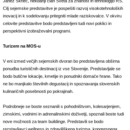
Janez Škrlec, nekdanji član Sveta za znanost in tehnologijo RS.
Cilj sejemske predstavitve je pospešiti razvoj visokotehnoloških
inovacij in k sodelovanju pritegniti mlade raziskovalce. V okviru
celovite predstavitve bodo predstavljeni tudi novi poklici in
perspektivni izobraževalni programi.
Turizem na MOS-u
V eni izmed večjih sejemskih dvoran bo predstavljena obširna
ponudba turističnih destinacij iz vse Slovenije. Predstavljale se
bodo butične lokacije, kmetije in ponudniki domače hrane. Tako
ne bo manjkalo številnih degustacij in spoznavanja slovenskih
kulinaričnih posebnosti po pokrajinah.
Podrobneje se boste seznanili s pohodništvom, kolesarjenjem,
zimskimi, vodnimi in adrenalinskimi doživetji, spoznali boste tudi
nove možnosti za team buildinge. Predstavili se bodo
razstavljavci wellness in zdraviliškega turizma, kongresnega,