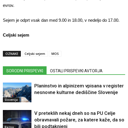
evrov.
Sejem je odprt vsak dan med 9.00 in 18.00, v nedeljo do 17.00.
Celjski sejem
OZNAKE
Celjski sejem
MOS
SORODNI PRISPEVKI
OSTALI PRISPEVKI AVTORJA
Planinstvo in alpinizem vpisana v register
nesnovne kulturne dediščine Slovenije
Slovenija
V preteklih nekaj dneh so na PU Celje
obravnavali požare, za katere kaže, da so
bili podtaknjeni
Razno