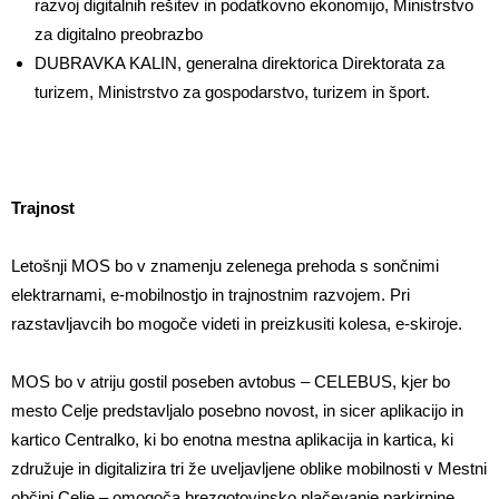
razvoj digitalnih rešitev in podatkovno ekonomijo, Ministrstvo
za digitalno preobrazbo
DUBRAVKA KALIN, generalna direktorica Direktorata za
turizem, Ministrstvo za gospodarstvo, turizem in šport.
Trajnost
Letošnji MOS bo v znamenju zelenega prehoda s sončnimi
elektrarnami, e-mobilnostjo in trajnostnim razvojem. Pri
razstavljavcih bo mogoče videti in preizkusiti kolesa, e-skiroje.
MOS bo v atriju gostil poseben avtobus – CELEBUS, kjer bo
mesto Celje predstavljalo posebno novost, in sicer aplikacijo in
kartico Centralko, ki bo enotna mestna aplikacija in kartica, ki
združuje in digitalizira tri že uveljavljene oblike mobilnosti v Mestni
občini Celje – omogoča brezgotovinsko plačevanje parkirnine,