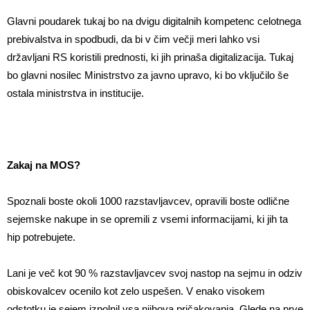
Glavni poudarek tukaj bo na dvigu digitalnih kompetenc celotnega
prebivalstva in spodbudi, da bi v čim večji meri lahko vsi
državljani RS koristili prednosti, ki jih prinaša digitalizacija. Tukaj
bo glavni nosilec Ministrstvo za javno upravo, ki bo vključilo še
ostala ministrstva in institucije.
Zakaj na MOS?
Spoznali boste okoli 1000 razstavljavcev, opravili boste odlične
sejemske nakupe in se opremili z vsemi informacijami, ki jih ta
hip potrebujete.
Lani je več kot 90 % razstavljavcev svoj nastop na sejmu in odziv
obiskovalcev ocenilo kot zelo uspešen. V enako visokem
odstotku je sejem izpolnil vsa njihova pričakovanja. Glede na prve