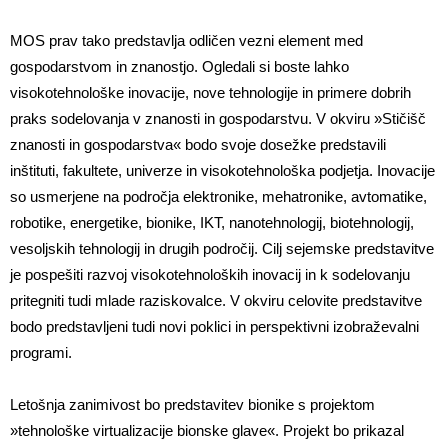
MOS prav tako predstavlja odličen vezni element med
gospodarstvom in znanostjo. Ogledali si boste lahko
visokotehnološke inovacije, nove tehnologije in primere dobrih
praks sodelovanja v znanosti in gospodarstvu. V okviru »Stičišč
znanosti in gospodarstva« bodo svoje dosežke predstavili
inštituti, fakultete, univerze in visokotehnološka podjetja. Inovacije
so usmerjene na področja elektronike, mehatronike, avtomatike,
robotike, energetike, bionike, IKT, nanotehnologij, biotehnologij,
vesoljskih tehnologij in drugih področij. Cilj sejemske predstavitve
je pospešiti razvoj visokotehnoloških inovacij in k sodelovanju
pritegniti tudi mlade raziskovalce. V okviru celovite predstavitve
bodo predstavljeni tudi novi poklici in perspektivni izobraževalni
programi.
Letošnja zanimivost bo predstavitev bionike s projektom
»tehnološke virtualizacije bionske glave«. Projekt bo prikazal