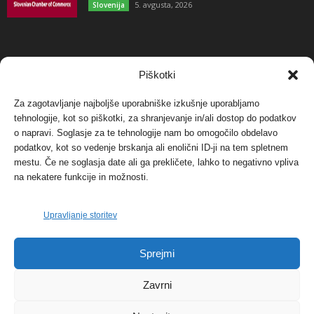
5. avgusta, 2026
Slovenija
NAJBOLJ KOMENTIRANO
Piškotki
Za zagotavljanje najboljše uporabniške izkušnje uporabljamo
Protest proti vetrnim elektrarnam na Ojstrici, v
svetu pa vedno bolj...
tehnologije, kot so piškotki, za shranjevanje in/ali dostop do podatkov
o napravi. Soglasje za te tehnologije nam bo omogočilo obdelavo
12. maja, 2017
Dogodki
podatkov, kot so vedenje brskanja ali enolični ID-ji na tem spletnem
mestu. Če ne soglasja date ali ga prekličete, lahko to negativno vpliva
Tožilstvo v Celovcu v korist elektrarnam
na nekatere funkcije in možnosti.
Verbund
29. januarja, 2018
Dogodki
Upravljanje storitev
FOTO: Razstava cvetličarskega mojstra Andreja
Sprejmi
Rusa
27. novembra, 2017
Dogodki
Zavrni