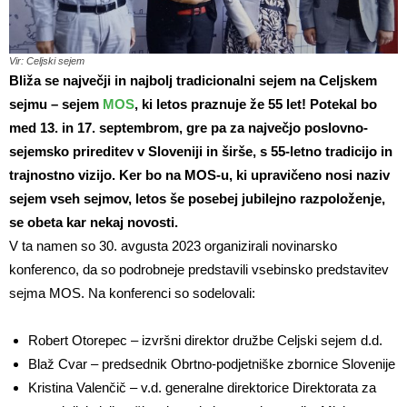
Vir: Celjski sejem
Bliža se največji in najbolj tradicionalni sejem na Celjskem
sejmu – sejem
MOS
, ki letos praznuje že 55 let! Potekal bo
med 13. in 17. septembrom, gre pa za največjo poslovno-
sejemsko prireditev v Sloveniji in širše, s 55-letno tradicijo in
trajnostno vizijo. Ker bo na MOS-u, ki upravičeno nosi naziv
sejem vseh sejmov, letos še posebej jubilejno razpoloženje,
se obeta kar nekaj novosti.
V ta namen so 30. avgusta 2023 organizirali novinarsko
konferenco, da so podrobneje predstavili vsebinsko predstavitev
sejma MOS. Na konferenci so sodelovali:
Robert Otorepec – izvršni direktor družbe Celjski sejem d.d.
Blaž Cvar – predsednik Obrtno-podjetniške zbornice Slovenije
Kristina Valenčič – v.d. generalne direktorice Direktorata za