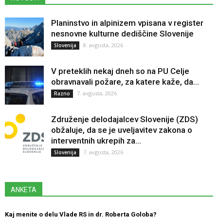
Planinstvo in alpinizem vpisana v register
nesnovne kulturne dediščine Slovenije
8. avgusta, 2026
Slovenija
V preteklih nekaj dneh so na PU Celje
obravnavali požare, za katere kaže, da...
7. avgusta, 2026
Razno
Združenje delodajalcev Slovenije (ZDS)
obžaluje, da se je uveljavitev zakona o
interventnih ukrepih za...
7. avgusta, 2026
Slovenija
ANKETA
Kaj menite o delu Vlade RS in dr. Roberta Goloba?