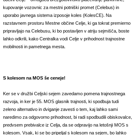
kupovanje vozovnic za mestni potniški promet (Celebus) in
uporabo javnega sistema izposoje koles (KolesCE). Na
razstavnem prostoru Mestne občine Celje, ki ga tokrat premierno
pripravljajo na Celebusu, ki bo postavljen v atriju sejmišča, boste
lahko odkrili, kako Centralka vodi Celje v prihodnost trajnostne
mobilnosti in pametnega mesta.
S kolesom na MOS še ceneje!
Ker se v družbi Celjski sejem zavedamo pomena trajnostnega
razvoja, in ker je 55. MOS glasnik trajnosti, ki spodbuja tudi
zeleno alternativo in dviganje zavesti o tem, kaj lahko sami
naredimo za odgovorno prihodnost, bi radi spodbudili obiskovalce,
predvsem prebivalce iz Celja, da se odpravijo na letošnji MOS s
kolesom. Vsak, ki se bo pripeljal s kolesom na sejem, bo lahko