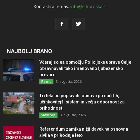
Kontaktirajte nas:
info@e-koroska.si
NAJBOLJ BRANO
Včeraj so na območju Policijske uprave Celje
obravnavali tako imenovano ljubezensko
prevaro
3. avgusta, 2026
Razno
Tri leta po poplavah: obnova po načrtih,
učinkovitejši sistem in večja odpornost za
prihodnost
3. avgusta, 2026
Slovenija
Referendum zamika nižji davek na osnovna
živila v prihodnje leto