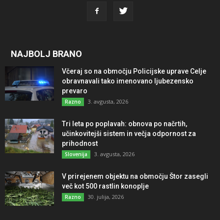
NAJBOLJ BRANO
Včeraj so na območju Policijske uprave Celje
obravnavali tako imenovano ljubezensko
prevaro
3. avgusta, 2026
Razno
Tri leta po poplavah: obnova po načrtih,
učinkovitejši sistem in večja odpornost za
prihodnost
3. avgusta, 2026
Slovenija
V prirejenem objektu na območju Štor zasegli
več kot 500 rastlin konoplje
30. julija, 2026
Razno