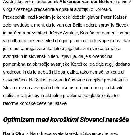
Avstrijski zvezni predsednik
Alexander van der Bellen
je prvič v
vlogi zveznega predsednika obiskal avstrijsko Koroško.
Predsednik, nad katerim je koroški deželni glavar
Peter Kaiser
zelo navdušen, meni, da je van der Bellen odprt, spravljiv človek
in odličen reprezentant države Avstrije, Korošcem namenil same
vzpodbudne besede. Med drugim je omenil tudi dvojezičnost, kar
je že od samega začetka letošnjega leta zelo vroča tema na
avstrijskih in slovenskih tleh. Izjavil je, da je slovenščina
pomembna za območje avstrijske Koroške, da daje regiji dodano
vrednost, in da je treba širiti oba jezika, tako nemščino kot tudi
slovenščino. Na žalost pa zaradi časovne omejitve predstavniki
Slovencev na avstrijskih tleh niso uspeli podrobno predstaviti
stališč manjšincev in aktualne problematike glede jezika ter
reforme koroške deželne ustave.
Optimizem med koroškimi Slovenci narašča
Nanti Olip
iz Narodnega sveta koroških Slovencev je pred