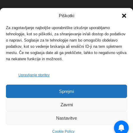
NAJBOLJ KOMENTIRANO
Piškotki
Za zagotavljanje najboljše uporabniške izkušnje uporabljamo
Protest proti vetrnim elektrarnam na Ojstrici, v
tehnologije, kot so piškotki, za shranjevanje in/ali dostop do podatkov
svetu pa vedno bolj...
o napravi. Soglasje za te tehnologije nam bo omogočilo obdelavo
12. maja, 2017
Dogodki
podatkov, kot so vedenje brskanja ali enolični ID-ji na tem spletnem
mestu. Če ne soglasja date ali ga prekličete, lahko to negativno vpliva
Tožilstvo v Celovcu v korist elektrarnam
na nekatere funkcije in možnosti.
Verbund
29. januarja, 2018
Dogodki
Upravljanje storitev
FOTO: Razstava cvetličarskega mojstra Andreja
Sprejmi
Rusa
27. novembra, 2017
Dogodki
Zavrni
Nastavitve
Cookie Policy
© 2026 | eKoroška.si