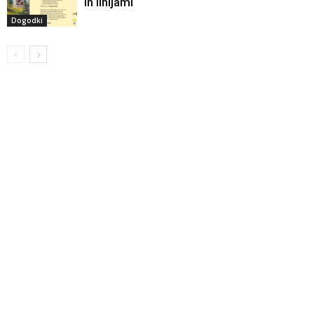
in linijami
Dogodki