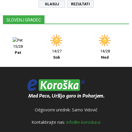
REZULTATI
SLOVENJ GRADEC
15/28
14/27
14/28
Pet
Sob
Ned
Odgovorni urednik: Samo Vidovič
Kontaktirajte nas:
info@e-koroska.si