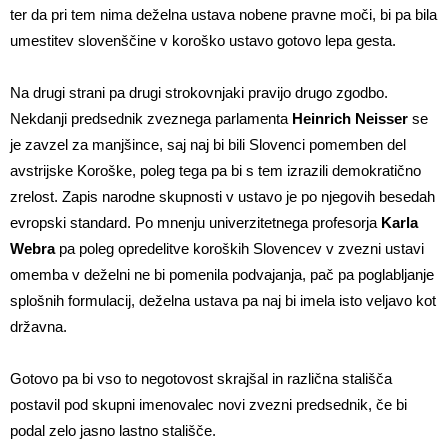
ter da pri tem nima deželna ustava nobene pravne moči, bi pa bila
umestitev slovenščine v koroško ustavo gotovo lepa gesta.
Na drugi strani pa drugi strokovnjaki pravijo drugo zgodbo.
Nekdanji predsednik zveznega parlamenta
Heinrich Neisser
se
je zavzel za manjšince, saj naj bi bili Slovenci pomemben del
avstrijske Koroške, poleg tega pa bi s tem izrazili demokratično
zrelost. Zapis narodne skupnosti v ustavo je po njegovih besedah
evropski standard. Po mnenju univerzitetnega profesorja
Karla
Webra
pa poleg opredelitve koroških Slovencev v zvezni ustavi
omemba v deželni ne bi pomenila podvajanja, pač pa poglabljanje
splošnih formulacij, deželna ustava pa naj bi imela isto veljavo kot
državna.
Gotovo pa bi vso to negotovost skrajšal in različna stališča
postavil pod skupni imenovalec novi zvezni predsednik, če bi
podal zelo jasno lastno stališče.