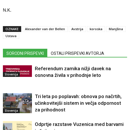
N.K.
OZNAKE
Alexander van der Bellen
Avstrija
koroska
Manjšina
Ustava
SORODNI PRISPEVKI
OSTALI PRISPEVKI AVTORJA
Referendum zamika nižji davek na
Slovenija
osnovna živila v prihodnje leto
Tri leta po poplavah: obnova po načrtih,
učinkovitejši sistem in večja odpornost
za prihodnost
Slovenija
Odprtje razstave Vuzenica med barvami