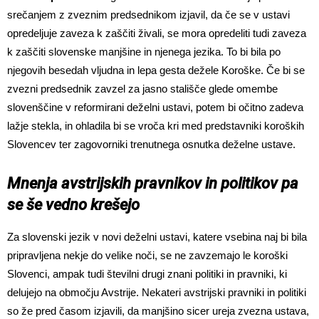
srečanjem z zveznim predsednikom izjavil, da če se v ustavi
opredeljuje zaveza k zaščiti živali, se mora opredeliti tudi zaveza
k zaščiti slovenske manjšine in njenega jezika. To bi bila po
njegovih besedah vljudna in lepa gesta dežele Koroške. Če bi se
zvezni predsednik zavzel za jasno stališče glede omembe
slovenščine v reformirani deželni ustavi, potem bi očitno zadeva
lažje stekla, in ohladila bi se vroča kri med predstavniki koroških
Slovencev ter zagovorniki trenutnega osnutka deželne ustave.
Mnenja avstrijskih pravnikov in politikov pa
se še vedno krešejo
Za slovenski jezik v novi deželni ustavi, katere vsebina naj bi bila
pripravljena nekje do velike noči, se ne zavzemajo le koroški
Slovenci, ampak tudi številni drugi znani politiki in pravniki, ki
delujejo na območju Avstrije. Nekateri avstrijski pravniki in politiki
so že pred časom izjavili, da manjšino sicer ureja zvezna ustava,