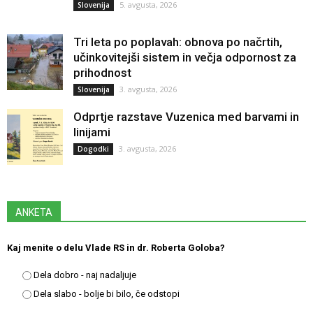
5. avgusta, 2026
Slovenija
Tri leta po poplavah: obnova po načrtih,
učinkovitejši sistem in večja odpornost za
prihodnost
3. avgusta, 2026
Slovenija
Odprtje razstave Vuzenica med barvami in
linijami
3. avgusta, 2026
Dogodki
ANKETA
Kaj menite o delu Vlade RS in dr. Roberta Goloba?
Dela dobro - naj nadaljuje
Dela slabo - bolje bi bilo, če odstopi