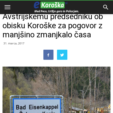
Domov
Dogodki
Avstrijskemu predsedniku ob
obisku Koroške za pogovor z
manjšino zmanjkalo časa
31. marca, 2017