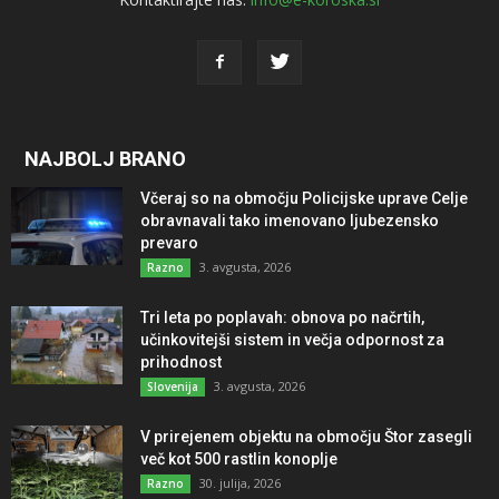
NAJBOLJ BRANO
Včeraj so na območju Policijske uprave Celje
obravnavali tako imenovano ljubezensko
prevaro
3. avgusta, 2026
Razno
Tri leta po poplavah: obnova po načrtih,
učinkovitejši sistem in večja odpornost za
prihodnost
3. avgusta, 2026
Slovenija
V prirejenem objektu na območju Štor zasegli
več kot 500 rastlin konoplje
30. julija, 2026
Razno