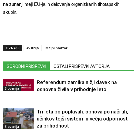
na zunanji meji EU-ja in delovanja organiziranih tihotapskih
skupin.
OZNAKE
Avstrija
Mejni nadzor
SORODNI PRISPEVKI
OSTALI PRISPEVKI AVTORJA
Referendum zamika nižji davek na
Slovenija
osnovna živila v prihodnje leto
Tri leta po poplavah: obnova po načrtih,
učinkovitejši sistem in večja odpornost
za prihodnost
Slovenija