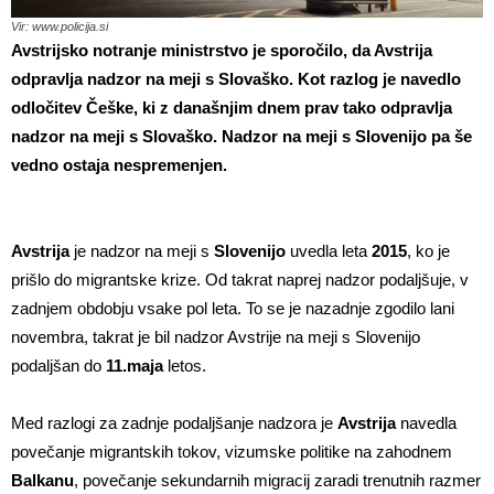
Vir: www.policija.si
Avstrijsko notranje ministrstvo je sporočilo, da Avstrija
odpravlja nadzor na meji s Slovaško. Kot razlog je navedlo
odločitev Češke, ki z današnjim dnem prav tako odpravlja
nadzor na meji s Slovaško. Nadzor na meji s Slovenijo pa še
vedno ostaja nespremenjen.
Avstrija
je nadzor na meji s
Slovenijo
uvedla leta
2015
, ko je
prišlo do migrantske krize. Od takrat naprej nadzor podaljšuje, v
zadnjem obdobju vsake pol leta. To se je nazadnje zgodilo lani
novembra, takrat je bil nadzor Avstrije na meji s Slovenijo
podaljšan do
11.maja
letos.
Med razlogi za zadnje podaljšanje nadzora je
Avstrija
navedla
povečanje migrantskih tokov, vizumske politike na zahodnem
Balkanu
, povečanje sekundarnih migracij zaradi trenutnih razmer