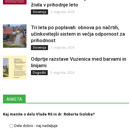
živila v prihodnje leto
5. avgusta, 2026
Slovenija
Tri leta po poplavah: obnova po načrtih,
učinkovitejši sistem in večja odpornost za
prihodnost
3. avgusta, 2026
Slovenija
Odprtje razstave Vuzenica med barvami in
linijami
3. avgusta, 2026
Dogodki
ANKETA
Kaj menite o delu Vlade RS in dr. Roberta Goloba?
Dela dobro - naj nadaljuje