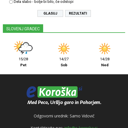
Dela slabo - bolje bi bilo, če odstopi
REZULTATI
SLOVENJ GRADEC
15/28
14/27
14/28
Pet
Sob
Ned
Odgovorni urednik: Samo Vidovič
Kontaktirajte nas:
info@e-koroska.si