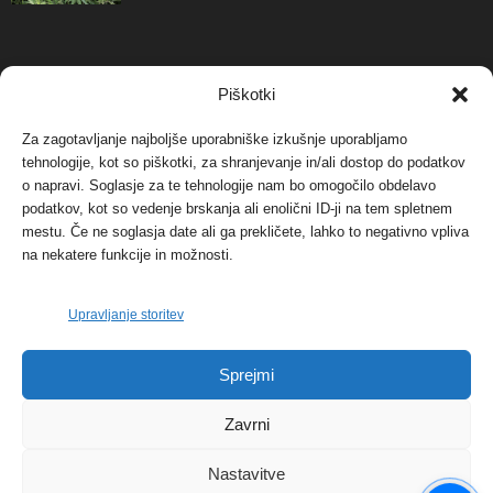
NAJBOLJ KOMENTIRANO
Piškotki
Za zagotavljanje najboljše uporabniške izkušnje uporabljamo
Protest proti vetrnim elektrarnam na Ojstrici, v
svetu pa vedno bolj...
tehnologije, kot so piškotki, za shranjevanje in/ali dostop do podatkov
o napravi. Soglasje za te tehnologije nam bo omogočilo obdelavo
12. maja, 2017
Dogodki
podatkov, kot so vedenje brskanja ali enolični ID-ji na tem spletnem
mestu. Če ne soglasja date ali ga prekličete, lahko to negativno vpliva
Tožilstvo v Celovcu v korist elektrarnam
na nekatere funkcije in možnosti.
Verbund
29. januarja, 2018
Dogodki
Upravljanje storitev
FOTO: Razstava cvetličarskega mojstra Andreja
Sprejmi
Rusa
27. novembra, 2017
Dogodki
Zavrni
Nastavitve