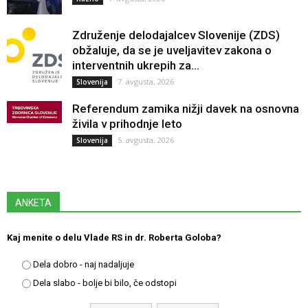
Združenje delodajalcev Slovenije (ZDS)
obžaluje, da se je uveljavitev zakona o
interventnih ukrepih za...
7. avgusta, 2026
Slovenija
Referendum zamika nižji davek na osnovna
živila v prihodnje leto
5. avgusta, 2026
Slovenija
ANKETA
Kaj menite o delu Vlade RS in dr. Roberta Goloba?
Dela dobro - naj nadaljuje
Dela slabo - bolje bi bilo, če odstopi