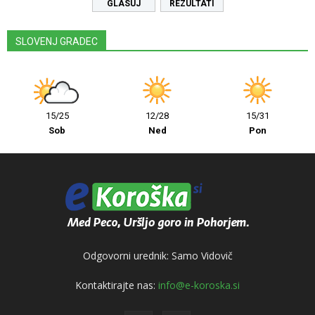
REZULTATI
SLOVENJ GRADEC
15/25
12/28
15/31
Sob
Ned
Pon
Odgovorni urednik: Samo Vidovič
Kontaktirajte nas:
info@e-koroska.si