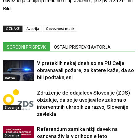
obveznega cepljenja trenutno ni upravičeno”, je izjavila za Zeit im
Bild.
OZNAKE
Avstrija
Obveznost mask
SORODNI PRISPEVKI
OSTALI PRISPEVKI AVTORJA
V preteklih nekaj dneh so na PU Celje
obravnavali požare, za katere kaže, da so
bili podtaknjeni
Razno
Združenje delodajalcev Slovenije (ZDS)
obžaluje, da se je uveljavitev zakona o
interventnih ukrepih za razvoj Slovenije
Slovenija
zavlekla
Referendum zamika nižji davek na
Slovenija
osnovna živila v prihodnje leto