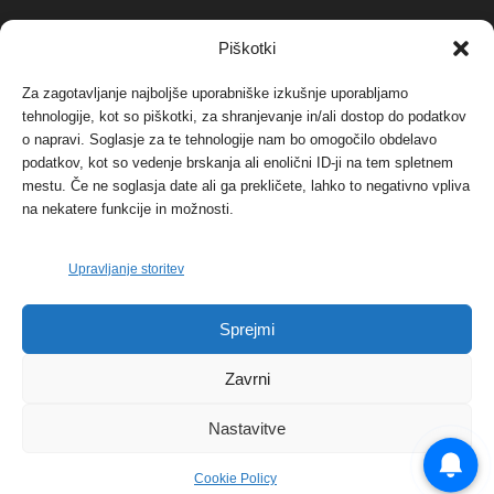
NAJBOLJ KOMENTIRANO
Piškotki
Za zagotavljanje najboljše uporabniške izkušnje uporabljamo
Protest proti vetrnim elektrarnam na Ojstrici, v
svetu pa vedno bolj...
tehnologije, kot so piškotki, za shranjevanje in/ali dostop do podatkov
o napravi. Soglasje za te tehnologije nam bo omogočilo obdelavo
12. maja, 2017
Dogodki
podatkov, kot so vedenje brskanja ali enolični ID-ji na tem spletnem
mestu. Če ne soglasja date ali ga prekličete, lahko to negativno vpliva
Tožilstvo v Celovcu v korist elektrarnam
na nekatere funkcije in možnosti.
Verbund
29. januarja, 2018
Dogodki
Upravljanje storitev
FOTO: Razstava cvetličarskega mojstra Andreja
Rusa
Sprejmi
27. novembra, 2017
Dogodki
Zavrni
Nastavitve
Cookie Policy
© 2026 | eKoroška.si