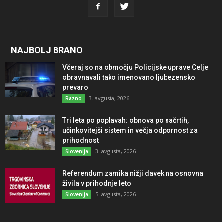
NAJBOLJ BRANO
Včeraj so na območju Policijske uprave Celje
obravnavali tako imenovano ljubezensko
prevaro
3. avgusta, 2026
Razno
Tri leta po poplavah: obnova po načrtih,
učinkovitejši sistem in večja odpornost za
prihodnost
3. avgusta, 2026
Slovenija
Referendum zamika nižji davek na osnovna
živila v prihodnje leto
5. avgusta, 2026
Slovenija