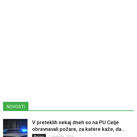
NOVOSTI
V preteklih nekaj dneh so na PU Celje
obravnavali požare, za katere kaže, da...
7. avgusta, 2026
Razno