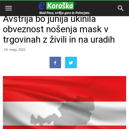
Domov
Razno
Avstrija bo junija ukinila
obveznost nošenja mask v
trgovinah z živili in na uradih
24. maja, 2022