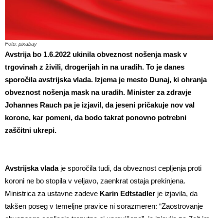
Foto: pixabay
Avstrija bo 1.6.2022 ukinila obveznost nošenja mask v
trgovinah z živili, drogerijah in na uradih. To je danes
sporočila avstrijska vlada. Izjema je mesto Dunaj, ki ohranja
obveznost nošenja mask na uradih. Minister za zdravje
Johannes Rauch pa je izjavil, da jeseni pričakuje nov val
korone, kar pomeni, da bodo takrat ponovno potrebni
zaščitni ukrepi.
Avstrijska vlada
je sporočila tudi, da obveznost cepljenja proti
koroni ne bo stopila v veljavo, zaenkrat ostaja prekinjena.
Ministrica za ustavne zadeve
Karin Edtstadler
je izjavila, da
takšen poseg v temeljne pravice ni sorazmeren: “Zaostrovanje