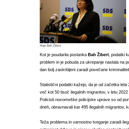
Anja Bah Žibert
Kot je poudarila poslanka
Bah Žibert
, podatki 
problem in je pobuda za ukrepanje nastala na pod
dan bolj zaskrbljeni zaradi povečane kriminalite
Statistični podatki kažejo, da je od začetka let
več kot 50 tisoč ilegalnih migrantov, v letu 2022 
Policisti novomeške policijske uprave so od pon
dneh, obravnavali kar 495 ilegalnih migrantov, k
Teža problema in varnostno tveganje zaradi ilega