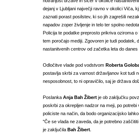
notranjost države in sicer v okolice nastanitveni
dejanj v Ljubljani največji ravno v okolici Viča, kj
zaznati porast posilstev, ki so jih zagrešili neza
napadov zoper življenje in telo ter spolno nedota
Policija te podatke preprosto prikriva oziroma o 
tem poročajo mediji. Zgovoren je tudi podatek,
nastanitvenih centrov od začetka leta do danes z
Odločitve vlade pod vodstvom
Roberta Golob
postavlja skrbi za varnost državljanov kot tudi n
nesposobnost, to ni opravičilo, saj je država dolž
Poslanka
Anja Bah Žibert
je ob zaključku pov
poskrbi za okrepljen nadzor na meji, po potrebi 
policiste na način, da bodo organizacijsko lahko d
“Če se vlada ne zaveda, da je potrebno zaščititi
je zaključila
Bah Žibert
.