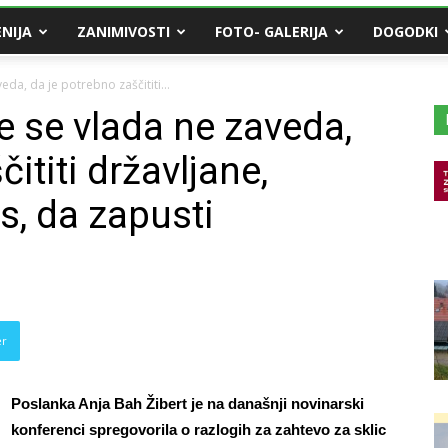
NIJA
ZANIMIVOSTI
FOTO- GALERIJA
DOGODKI
eda, da je potrebno zaščititi...
e se vlada ne zaveda,
ititi državljane,
s, da zapusti
er
Poslanka Anja Bah Žibert je na današnji novinarski
konferenci spregovorila o razlogih za zahtevo za sklic