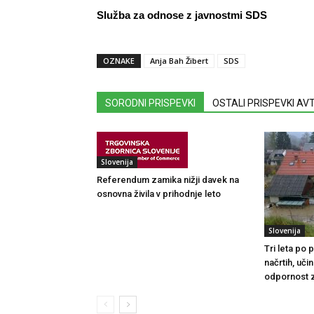
Služba za odnose z javnostmi SDS
OZNAKE
Anja Bah Žibert
SDS
SORODNI PRISPEVKI
OSTALI PRISPEVKI A
Slovenija
Referendum zamika nižji davek na
osnovna živila v prihodnje leto
Slovenija
Tri leta po
načrtih, uči
odpornost 