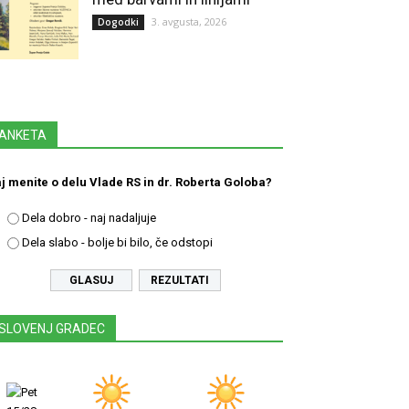
3. avgusta, 2026
Dogodki
ANKETA
j menite o delu Vlade RS in dr. Roberta Goloba?
Dela dobro - naj nadaljuje
Dela slabo - bolje bi bilo, če odstopi
REZULTATI
SLOVENJ GRADEC