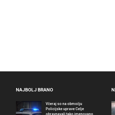
NAJBOLJ BRANO
N
Včeraj so na območju
Policijske uprave Celje
obravnavali tako imenovano