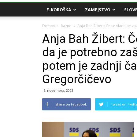
E-KOROŠKA
ZAMEJSTVO
SLOVE
Domov
Razno
Anja Bah Žibert: Če se vlada ne zav
Anja Bah Žibert: Č
da je potrebno zašč
potem je zadnji ča
Gregorčičevo
6. novembra, 2023
Share on Facebook
Tweet on Twitt