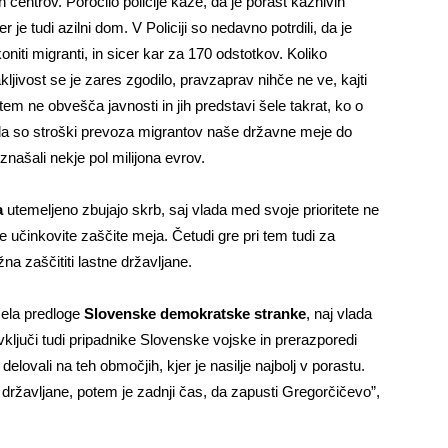
h centrov. Poročilo policije kaže, da je porast kaznivih
er je tudi azilni dom. V Policiji so nedavno potrdili, da je
koniti migranti, in sicer kar za 170 odstotkov. Koliko
kljivost se je zares zgodilo, pravzaprav nihče ne ve, kajti
tem ne obvešča javnosti in jih predstavi šele takrat, ko o
 da so stroški prevoza migrantov naše državne meje do
našali nekje pol milijona evrov.
a
utemeljeno zbujajo skrb, saj vlada med svoje prioritete ne
e učinkovite zaščite meja. Četudi gre pri tem tudi za
na zaščititi lastne državljane.
zela predloge
Slovenske demokratske stranke
, naj vlada
vključi tudi pripadnike Slovenske vojske in prerazporedi
elovali na teh območjih, kjer je nasilje najbolj v porastu.
 državljane, potem je zadnji čas, da zapusti Gregorčičevo”,