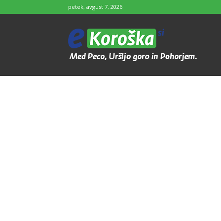
petek, avgust 7, 2026
e-
Koroška