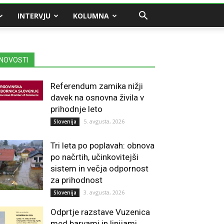
INTERVJU
KOLUMNA
NOVOSTI
Referendum zamika nižji
davek na osnovna živila v
prihodnje leto
5. avgusta, 2026
Slovenija
Tri leta po poplavah: obnova
po načrtih, učinkovitejši
sistem in večja odpornost
za prihodnost
3. avgusta, 2026
Slovenija
Odprtje razstave Vuzenica
med barvami in linijami