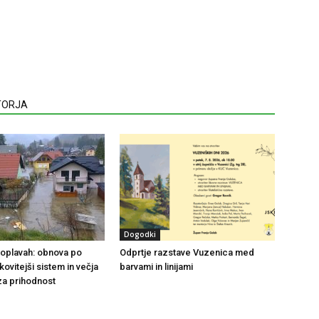
VTORJA
Dogodki
 poplavah: obnova po
Odprtje razstave Vuzenica med
nkovitejši sistem in večja
barvami in linijami
za prihodnost