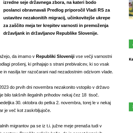
izredne seje državnega zbora, na kateri bodo
poslanci obravnavali Predlog priporočil Vladi RS za
ustavitev nezakonitih migracij, učinkovitejše ukrepe
za zaščito meja ter krepitev varnosti in premoženja
državljank in državljanov Republike Slovenije.
kažejo, da imamo v
Republiki Sloveniji
vse večji varnostni
Ka
lagi prošenj, ki prihajajo s strani prebivalcev, ki so vsak
te in nasilja ter razočarani nad nezadostnim odzivom vlade.
a 2023 do prvih dni novembra nezakonito vstopilo v državo
je bilo takšnih ilegalnih prihodov nekaj čez 18
tisoč.
edeljka 30. oktobra do petka 2. novembra, torej le v nekaj
ar je več kot zaskrbljujoče.
lnih migrantov pa se iz t.i. južne meje prenaša tudi v