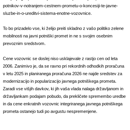
potnikov-v-notranjem-cestnem-prometu-o-koncesiji-te-javne-
sluzbe-in-o-ureditvi-sistema-enotne-vozovnice.
To bo prizadelo vse, ki želijo preiti skladno z vašo politiko zelene
mobilnosti na javni potniški promet in ne s svojim osebnim
prevoznim sredstvom.
Cene vozovnic se doslej niso usklajevale z rastjo cen od leta
2006. Zanimivo je, da se ravno pri rekordnih odhodkih proračuna
v letu 2025 in planiranega proračuna 2026 ne najde sredstev za
modernizacijo in popularizacijo javnega potniškega prometa.
Zaradi vse višjih davkov, ki jih vaša vlada nalaga državljanom in
državljankam podajam pobudo, da prekličete spremembo uredbe
in da cene enkratnih vozovnic integriranega javnega potniškega
prometa ostanejo tudi po avgustu nespremenjene.