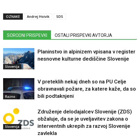
OZNAKE
Andrej Hoivik
SDS
SORODNI PRISPEVKI
OSTALI PRISPEVKI AVTORJA
Planinstvo in alpinizem vpisana v register
nesnovne kulturne dediščine Slovenije
Slovenija
V preteklih nekaj dneh so na PU Celje
obravnavali požare, za katere kaže, da so
bili podtaknjeni
Razno
Združenje delodajalcev Slovenije (ZDS)
obžaluje, da se je uveljavitev zakona o
interventnih ukrepih za razvoj Slovenije
Slovenija
zavlekla