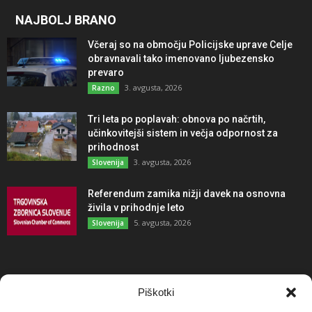
NAJBOLJ BRANO
Včeraj so na območju Policijske uprave Celje
obravnavali tako imenovano ljubezensko
prevaro
3. avgusta, 2026
Razno
Tri leta po poplavah: obnova po načrtih,
učinkovitejši sistem in večja odpornost za
prihodnost
3. avgusta, 2026
Slovenija
Referendum zamika nižji davek na osnovna
živila v prihodnje leto
5. avgusta, 2026
Slovenija
NAJBOLJ KOMENTIRANO
Piškotki