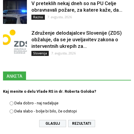
V preteklih nekaj dneh so na PU Celje
obravnavali požare, za katere kaže, da...
7. avgusta, 2026
Razno
Združenje delodajalcev Slovenije (ZDS)
obžaluje, da se je uveljavitev zakona o
interventnih ukrepih za...
7. avgusta, 2026
Slovenija
ANKETA
Kaj menite o delu Vlade RS in dr. Roberta Goloba?
Dela dobro - naj nadaljuje
Dela slabo - bolje bi bilo, če odstopi
REZULTATI