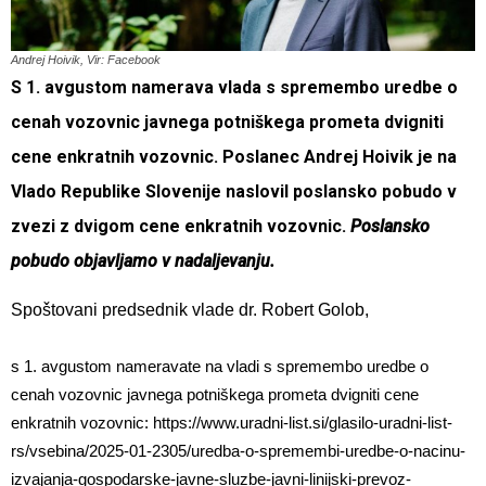
Andrej Hoivik, Vir: Facebook
S 1. avgustom namerava vlada s spremembo uredbe o
cenah vozovnic javnega potniškega prometa dvigniti
cene enkratnih vozovnic.
Poslanec Andrej Hoivik je na
Vlado Republike Slovenije naslovil poslansko pobudo v
zvezi z dvigom cene enkratnih vozovnic.
Poslansko
pobudo objavljamo v nadaljevanju.
Spoštovani predsednik vlade dr. Robert Golob,
s 1. avgustom nameravate na vladi s spremembo uredbe o
cenah vozovnic javnega potniškega prometa dvigniti cene
enkratnih vozovnic: https://www.uradni-list.si/glasilo-uradni-list-
rs/vsebina/2025-01-2305/uredba-o-spremembi-uredbe-o-nacinu-
izvajanja-gospodarske-javne-sluzbe-javni-linijski-prevoz-