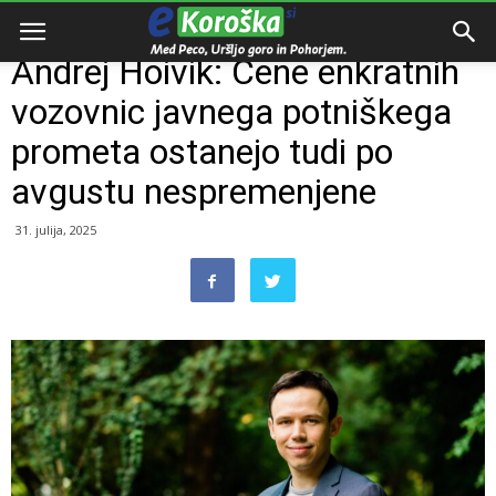
Domov
Razno
Andrej Hoivik: Cene enkratnih
vozovnic javnega potniškega
prometa ostanejo tudi po
avgustu nespremenjene
31. julija, 2025