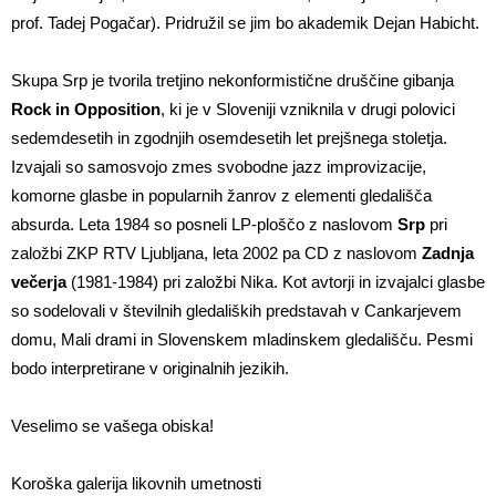
prof. Tadej Pogačar). Pridružil se jim bo akademik Dejan Habicht.
Skupa Srp je tvorila tretjino nekonformistične druščine gibanja
Rock in Opposition
, ki je v Sloveniji vzniknila v drugi polovici
sedemdesetih in zgodnjih osemdesetih let prejšnega stoletja.
Izvajali so samosvojo zmes svobodne jazz improvizacije,
komorne glasbe in popularnih žanrov z elementi gledališča
absurda. Leta 1984 so posneli LP-ploščo z naslovom
Srp
pri
založbi ZKP RTV Ljubljana, leta 2002 pa CD z naslovom
Zadnja
večerja
(1981-1984) pri založbi Nika. Kot avtorji in izvajalci glasbe
so sodelovali v številnih gledaliških predstavah v Cankarjevem
domu, Mali drami in Slovenskem mladinskem gledališču. Pesmi
bodo interpretirane v originalnih jezikih.
Veselimo se vašega obiska!
Koroška galerija likovnih umetnosti