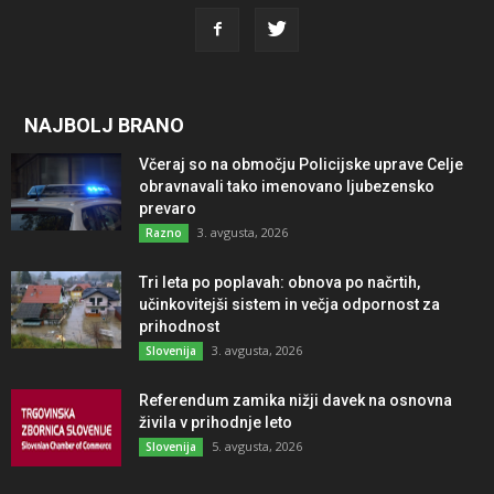
NAJBOLJ BRANO
Včeraj so na območju Policijske uprave Celje
obravnavali tako imenovano ljubezensko
prevaro
3. avgusta, 2026
Razno
Tri leta po poplavah: obnova po načrtih,
učinkovitejši sistem in večja odpornost za
prihodnost
3. avgusta, 2026
Slovenija
Referendum zamika nižji davek na osnovna
živila v prihodnje leto
5. avgusta, 2026
Slovenija