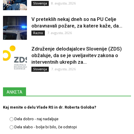
8. avgusta, 2026
Slovenija
V preteklih nekaj dneh so na PU Celje
obravnavali požare, za katere kaže, da...
7. avgusta, 2026
Razno
Združenje delodajalcev Slovenije (ZDS)
obžaluje, da se je uveljavitev zakona o
interventnih ukrepih za...
7. avgusta, 2026
Slovenija
ANKETA
Kaj menite o delu Vlade RS in dr. Roberta Goloba?
Dela dobro - naj nadaljuje
Dela slabo - bolje bi bilo, če odstopi