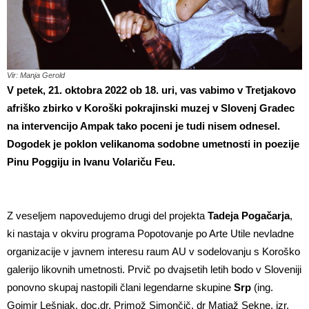
Vir: Manja Gerold
V petek, 21. oktobra 2022 ob 18. uri, vas vabimo v Tretjakovo
afriško zbirko v Koroški pokrajinski muzej v Slovenj Gradec
na intervencijo Ampak tako poceni je tudi nisem odnesel.
Dogodek je poklon velikanoma sodobne umetnosti in poezije
Pinu Poggiju in Ivanu Volariču Feu.
Z veseljem napovedujemo drugi del projekta
Tadeja Pogačarja
,
ki nastaja v okviru programa Popotovanje po Arte Utile nevladne
organizacije v javnem interesu raum AU v sodelovanju s Koroško
galerijo likovnih umetnosti. Prvič po dvajsetih letih bodo v Sloveniji
ponovno skupaj nastopili člani legendarne skupine
Srp
(ing.
Gojmir Lešnjak, doc.dr. Primož Simončič, dr Matjaž Sekne, izr.