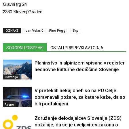
Glavni trg 24
2380 Slovenj Gradec
OZNAKE
Ivan Volarič
Pino Poggi
Srp
SORODNI PRISPEVKI
OSTALI PRISPEVKI AVTORJA
Planinstvo in alpinizem vpisana v register
nesnovne kulturne dediščine Slovenije
Slovenija
V preteklih nekaj dneh so na PU Celje
obravnavali požare, za katere kaže, da so
bili podtaknjeni
Razno
Združenje delodajalcev Slovenije (ZDS)
obžaluje, da se je uveljavitev zakona o