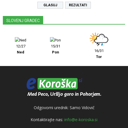
REZULTATI
SLOVENJ GRADEC
12/27
15/31
16/31
Ned
Pon
Tor
Odgovorni urednik: Samo Vidovič
Kontaktirajte nas:
info@e-koroska.si