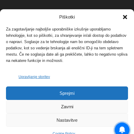
NAJBOLJ KOMENTIRANO
Piškotki
Za zagotavljanje najboljše uporabniške izkušnje uporabljamo
Protest proti vetrnim elektrarnam na Ojstrici, v
tehnologije, kot so piškotki, za shranjevanje in/ali dostop do podatkov
svetu pa vedno bolj...
o napravi. Soglasje za te tehnologije nam bo omogočilo obdelavo
12. maja, 2017
Dogodki
podatkov, kot so vedenje brskanja ali enolični ID-ji na tem spletnem
mestu. Če ne soglasja date ali ga prekličete, lahko to negativno vpliva
Tožilstvo v Celovcu v korist elektrarnam
na nekatere funkcije in možnosti.
Verbund
29. januarja, 2018
Dogodki
Upravljanje storitev
FOTO: Razstava cvetličarskega mojstra Andreja
Sprejmi
Rusa
27. novembra, 2017
Dogodki
Zavrni
Nastavitve
Cookie Policy