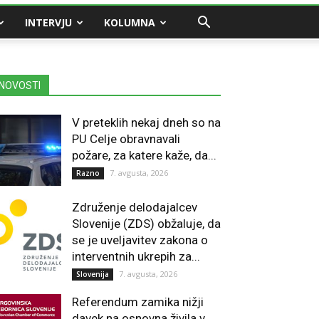
INTERVJU
KOLUMNA
NOVOSTI
V preteklih nekaj dneh so na
PU Celje obravnavali
požare, za katere kaže, da...
7. avgusta, 2026
Razno
Združenje delodajalcev
Slovenije (ZDS) obžaluje, da
se je uveljavitev zakona o
interventnih ukrepih za...
7. avgusta, 2026
Slovenija
Referendum zamika nižji
davek na osnovna živila v