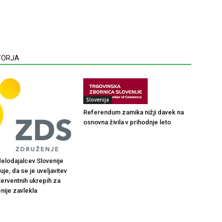
VTORJA
Slovenija
Referendum zamika nižji davek na
osnovna živila v prihodnje leto
elodajalcev Slovenije
je, da se je uveljavitev
terventnih ukrepih za
nije zavlekla