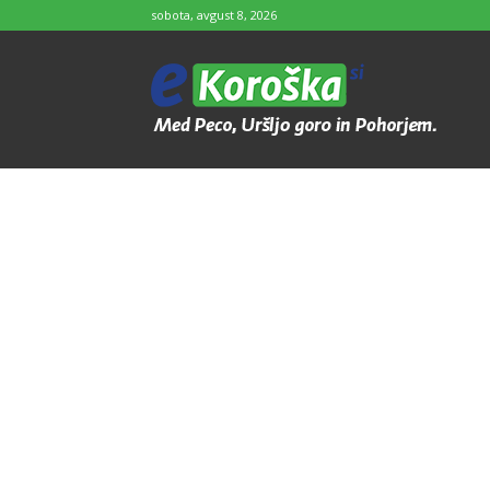
sobota, avgust 8, 2026
e-
Koroška