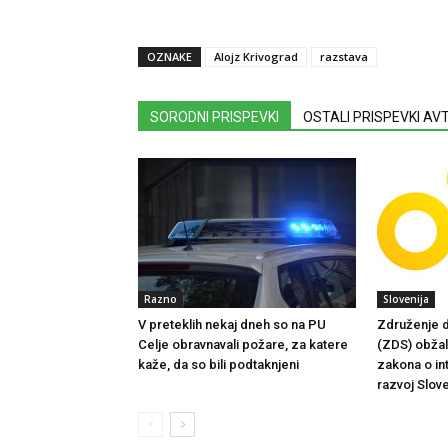
OZNAKE
Alojz Krivograd
razstava
SORODNI PRISPEVKI
OSTALI PRISPEVKI A
Razno
Slovenija
V preteklih nekaj dneh so na PU
Združenje d
Celje obravnavali požare, za katere
(ZDS) obžalu
kaže, da so bili podtaknjeni
zakona o in
razvoj Slove