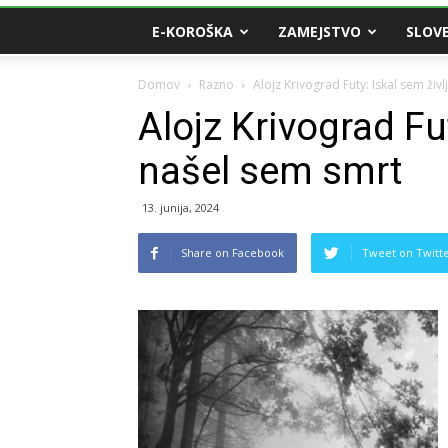
E-KOROŠKA
ZAMEJSTVO
SLOVE
Domov
Razno
Alojz Krivograd Futy: Iskal sem živ
Alojz Krivograd Fut
našel sem smrt
13. junija, 2024
Share on Facebook
Tweet on Twitt