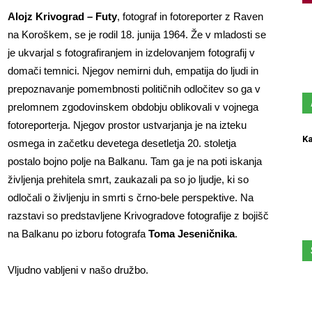
Alojz Krivograd – Futy
, fotograf in fotoreporter z Raven
na Koroškem, se je rodil 18. junija 1964. Že v mladosti se
je ukvarjal s fotografiranjem in izdelovanjem fotografij v
domači temnici. Njegov nemirni duh, empatija do ljudi in
prepoznavanje pomembnosti političnih odločitev so ga v
prelomnem zgodovinskem obdobju oblikovali v vojnega
fotoreporterja. Njegov prostor ustvarjanja je na izteku
Ka
osmega in začetku devetega desetletja 20. stoletja
postalo bojno polje na Balkanu. Tam ga je na poti iskanja
življenja prehitela smrt, zaukazali pa so jo ljudje, ki so
odločali o življenju in smrti s črno-bele perspektive. Na
razstavi so predstavljene Krivogradove fotografije z bojišč
na Balkanu po izboru fotografa
Toma Jeseničnika
.
Vljudno vabljeni v našo družbo.