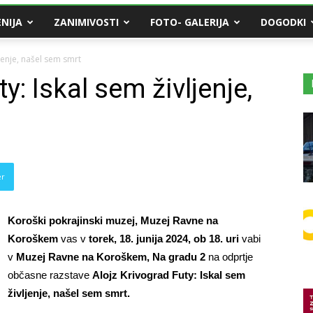
NIJA
ZANIMIVOSTI
FOTO- GALERIJA
DOGODKI
ljenje, našel sem smrt
y: Iskal sem življenje,
er
Koroški pokrajinski muzej, Muzej Ravne na
Koroškem
vas v
torek, 18. junija 2024, ob 18. uri
vabi
v
Muzej Ravne na Koroškem, Na gradu 2
na odprtje
občasne razstave
Alojz Krivograd Futy: Iskal sem
življenje, našel sem smrt.