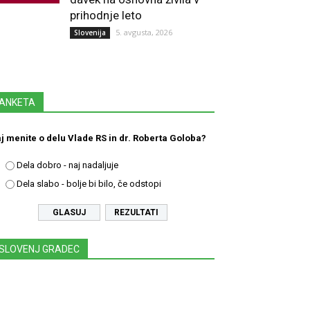
prihodnje leto
5. avgusta, 2026
Slovenija
ANKETA
j menite o delu Vlade RS in dr. Roberta Goloba?
Dela dobro - naj nadaljuje
Dela slabo - bolje bi bilo, če odstopi
REZULTATI
SLOVENJ GRADEC