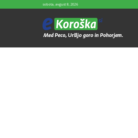
sobota, avgust 8, 2026
e-
Koroška