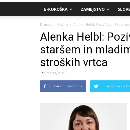
E-KOROŠKA
ZAMEJSTVO
SLOVE
Domov
Razno
Alenka Helbl: Poziv Vladi RS za po
Alenka Helbl: Poz
staršem in mladim
stroških vrtca
28. marca, 2025
Share on Facebook
Tweet on Twitt