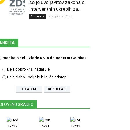
se je uveljavitev zakona o
interventnih ukrepih za...
7. avgusta, 2026
Slovenija
ANKETA
j menite o delu Vlade RS in dr. Roberta Goloba?
Dela dobro - naj nadaljuje
Dela slabo - bolje bi bilo, če odstopi
REZULTATI
SLOVENJ GRADEC
12/27
15/31
17/32