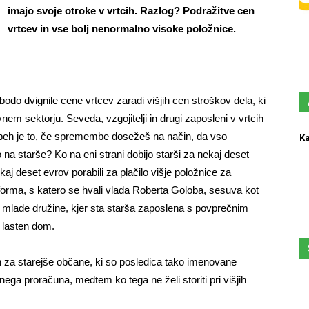
imajo svoje otroke v vrtcih. Razlog? Podražitve cen
vrtcev in vse bolj nenormalno visoke položnice.
odo dvignile cene vrtcev zaradi višjih cen stroškov dela, ki
nem sektorju. Seveda, vzgojitelji in drugi zaposleni v vrtcih
eh je to, če
spremembe dosežeš na način, da vso
Ka
na starše? Ko na eni strani dobijo starši za nekaj deset
kaj deset evrov porabili za plačilo višje položnice za
eforma, s katero se hvali vlada Roberta Goloba, sesuva kot
te mlade družine, kjer sta starša zaposlena s povprečnim
 lasten dom.
h za starejše občane, ki so posledica tako imenovane
nega proračuna, medtem ko tega ne želi storiti pri višjih