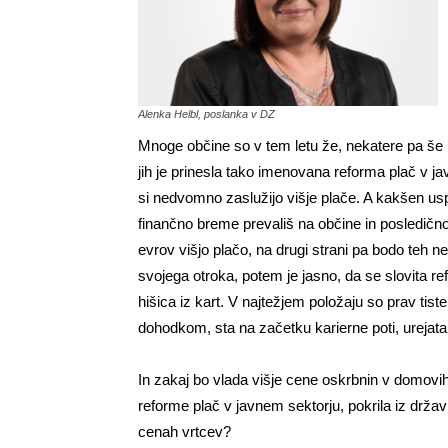
Alenka Helbl, poslanka v DZ
Mnoge občine so v tem letu že, nekatere pa še b
jih je prinesla tako imenovana reforma plač v jav
si nedvomno zaslužijo višje plače. A kakšen usp
finančno breme prevališ na občine in posledično 
evrov višjo plačo, na drugi strani pa bodo teh ne
svojega otroka, potem je jasno, da se slovita r
hišica iz kart. V najtežjem položaju so prav tis
dohodkom, sta na začetku karierne poti, urejata
In zakaj bo vlada višje cene oskrbnin v domovi
reforme plač v javnem sektorju, pokrila iz držav
cenah vrtcev?