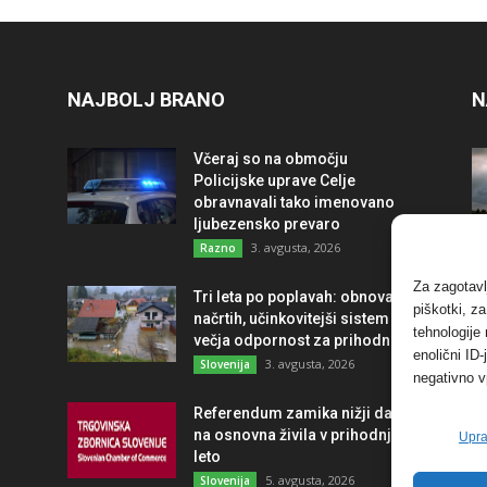
NAJBOLJ BRANO
N
Včeraj so na območju
Policijske uprave Celje
obravnavali tako imenovano
ljubezensko prevaro
3. avgusta, 2026
Razno
Za zagotavl
Tri leta po poplavah: obnova po
piškotki, z
načrtih, učinkovitejši sistem in
tehnologije
večja odpornost za prihodnost
enolični ID
3. avgusta, 2026
Slovenija
negativno v
Referendum zamika nižji davek
na osnovna živila v prihodnje
Upra
leto
5. avgusta, 2026
Slovenija