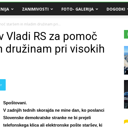
NIJA
ZANIMIVOSTI
FOTO- GALERIJA
DOGODKI
moč staršem in mladim družinam pri...
iv Vladi RS za pomoč
 družinam pri visokih
er
Spoštovani.
V zadnjih tednih skorajda ne mine dan, ko poslanci
Slovenske demokratske stranke ne bi prejeli
telefonskega klica ali elektronske pošte staršev, ki