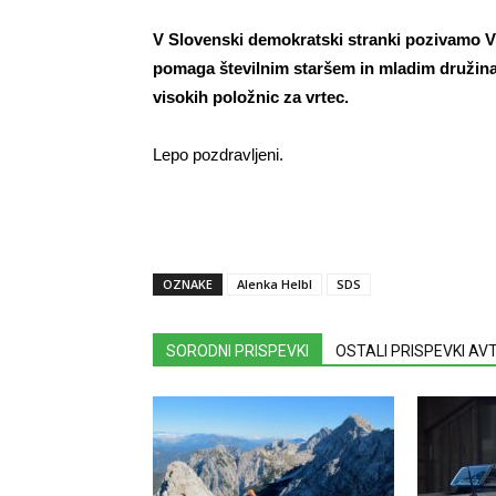
V Slovenski demokratski stranki pozivamo 
pomaga številnim staršem in mladim družina
visokih položnic za vrtec.
Lepo pozdravljeni.
OZNAKE
Alenka Helbl
SDS
SORODNI PRISPEVKI
OSTALI PRISPEVKI A