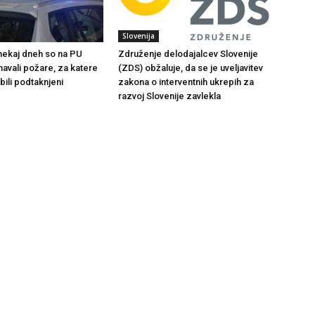
Slovenija
 nekaj dneh so na PU
Združenje delodajalcev Slovenije
navali požare, za katere
(ZDS) obžaluje, da se je uveljavitev
bili podtaknjeni
zakona o interventnih ukrepih za
razvoj Slovenije zavlekla