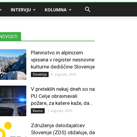
INTERVJU
KOLUMNA
NOVOSTI
Planinstvo in alpinizem
vpisana v register nesnovne
kulturne dediščine Slovenije
8. avgusta, 2026
Slovenija
V preteklih nekaj dneh so na
PU Celje obravnavali
požare, za katere kaže, da...
7. avgusta, 2026
Razno
Združenje delodajalcev
Slovenije (ZDS) obžaluje, da