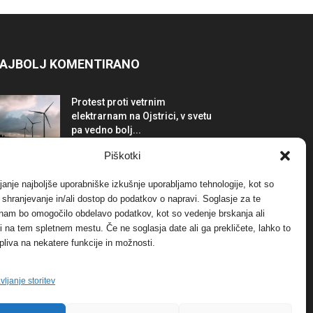
AJBOLJ KOMENTIRANO
Protest proti vetrnim
elektrarnam na Ojstrici, v svetu
pa vedno bolj...
12. maja, 2017
Dogodki
Piškotki
Tožilstvo v Celovcu v korist
janje najboljše uporabniške izkušnje uporabljamo tehnologije, kot so
elektrarnam Verbund
a shranjevanje in/ali dostop do podatkov o napravi. Soglasje za te
29. januarja, 2018
Dogodki
 nam bo omogočilo obdelavo podatkov, kot so vedenje brskanja ali
-ji na tem spletnem mestu. Če ne soglasja date ali ga prekličete, lahko to
pliva na nekatere funkcije in možnosti.
FOTO: Razstava cvetličarskega
mojstra Andreja Rusa
27. novembra, 2017
Dogodki
vljanje storitev