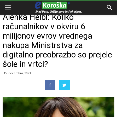
Domov
Razno
Alenka Helbl: Koliko
računalnikov v okviru 6
milijonov evrov vrednega
nakupa Ministrstva za
digitalno preobrazbo so prejele
šole in vrtci?
15. decembra, 2023