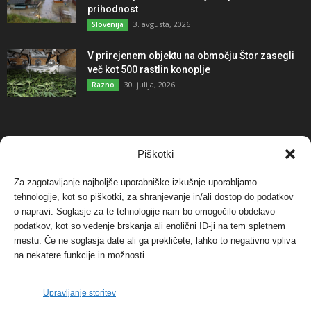
prihodnost
3. avgusta, 2026
Slovenija
V prirejenem objektu na območju Štor zasegli
več kot 500 rastlin konoplje
30. julija, 2026
Razno
NAJBOLJ KOMENTIRANO
Piškotki
Za zagotavljanje najboljše uporabniške izkušnje uporabljamo
Protest proti vetrnim elektrarnam na Ojstrici, v
tehnologije, kot so piškotki, za shranjevanje in/ali dostop do podatkov
svetu pa vedno bolj...
o napravi. Soglasje za te tehnologije nam bo omogočilo obdelavo
12. maja, 2017
Dogodki
podatkov, kot so vedenje brskanja ali enolični ID-ji na tem spletnem
mestu. Če ne soglasja date ali ga prekličete, lahko to negativno vpliva
Tožilstvo v Celovcu v korist elektrarnam
na nekatere funkcije in možnosti.
Verbund
29. januarja, 2018
Dogodki
Upravljanje storitev