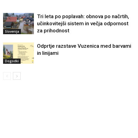
Tri leta po poplavah: obnova po načrtih,
učinkovitejši sistem in večja odpornost
za prihodnost
Slovenija
Odprtje razstave Vuzenica med barvami
in linijami
Dogodki