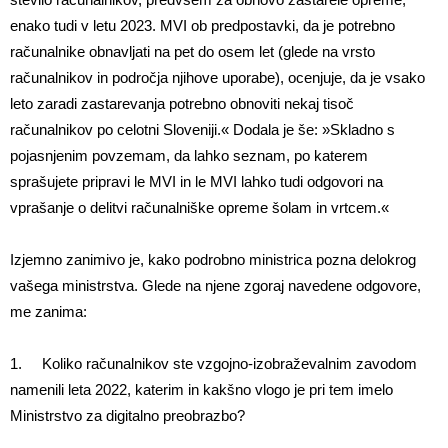
enako tudi v letu 2023. MVI ob predpostavki, da je potrebno
računalnike obnavljati na pet do osem let (glede na vrsto
računalnikov in področja njihove uporabe), ocenjuje, da je vsako
leto zaradi zastarevanja potrebno obnoviti nekaj tisoč
računalnikov po celotni Sloveniji.« Dodala je še: »Skladno s
pojasnjenim povzemam, da lahko seznam, po katerem
sprašujete pripravi le MVI in le MVI lahko tudi odgovori na
vprašanje o delitvi računalniške opreme šolam in vrtcem.«
Izjemno zanimivo je, kako podrobno ministrica pozna delokrog
vašega ministrstva. Glede na njene zgoraj navedene odgovore,
me zanima:
1. Koliko računalnikov ste vzgojno-izobraževalnim zavodom
namenili leta 2022, katerim in kakšno vlogo je pri tem imelo
Ministrstvo za digitalno preobrazbo?