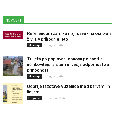
NOVOSTI
Referendum zamika nižji davek na osnovna
živila v prihodnje leto
5. avgusta, 2026
Slovenija
Tri leta po poplavah: obnova po načrtih,
učinkovitejši sistem in večja odpornost za
prihodnost
3. avgusta, 2026
Slovenija
Odprtje razstave Vuzenica med barvami in
linijami
3. avgusta, 2026
Dogodki