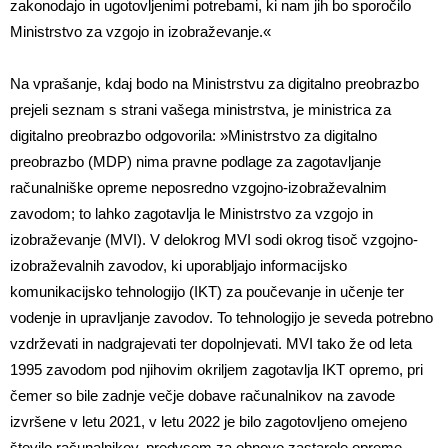
zakonodajo in ugotovljenimi potrebami, ki nam jih bo sporočilo
Ministrstvo za vzgojo in izobraževanje.«
Na vprašanje, kdaj bodo na Ministrstvu za digitalno preobrazbo
prejeli seznam s strani vašega ministrstva, je ministrica za
digitalno preobrazbo odgovorila: »Ministrstvo za digitalno
preobrazbo (MDP) nima pravne podlage za zagotavljanje
računalniške opreme neposredno vzgojno-izobraževalnim
zavodom; to lahko zagotavlja le Ministrstvo za vzgojo in
izobraževanje (MVI). V delokrog MVI sodi okrog tisoč vzgojno-
izobraževalnih zavodov, ki uporabljajo informacijsko
komunikacijsko tehnologijo (IKT) za poučevanje in učenje ter
vodenje in upravljanje zavodov. To tehnologijo je seveda potrebno
vzdrževati in nadgrajevati ter dopolnjevati. MVI tako že od leta
1995 zavodom pod njihovim okriljem zagotavlja IKT opremo, pri
čemer so bile zadnje večje dobave računalnikov na zavode
izvršene v letu 2021, v letu 2022 je bilo zagotovljeno omejeno
število računalnikov, predvsem za obnovo zastarele opreme,