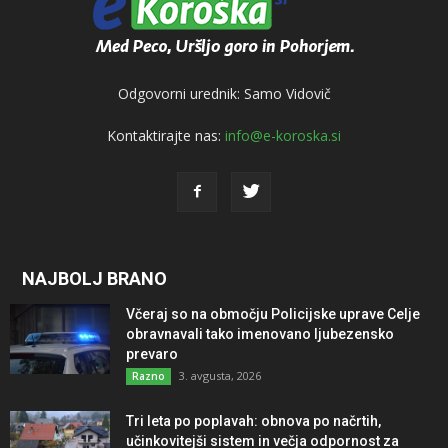
Odgovorni urednik: Samo Vidovič
Kontaktirajte nas:
info@e-koroska.si
NAJBOLJ BRANO
Včeraj so na območju Policijske uprave Celje
obravnavali tako imenovano ljubezensko
prevaro
3. avgusta, 2026
Razno
Tri leta po poplavah: obnova po načrtih,
učinkovitejši sistem in večja odpornost za