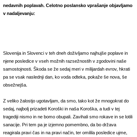
nedavnih poplavah.
Celotno poslansko vprašanje objavljamo
v nadaljevanju:
Slovenija in Slovenci v teh dneh doživljamo najhujše poplave in
njene posledice v vseh možnih razsežnostih v zgodovini naše
samostojnosti. Škoda se že sedaj meri v milijardah evrov, hkrati
pa se vsak naslednji dan, ko voda odteka, pokaže še nova, še
obsežnejša.
Z veliko žalostjo ugotavljam, da smo, tako kot že mnogokrat do
sedaj, najbolj prizadeti Koroški in naša Koroška, a tudi v tej
tragediji nismo in ne bomo obupali. Zavihali smo rokave in se lotili
sanacije. Pri tem pa je izjemno pomembno, da bo država
reagirala pravi čas in na pravi način, ter omilila posledice ujme,