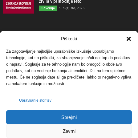
živila v prihodnje leto
5. avgusta, 2026
Slovenija
NAJBOLJ KOMENTIRANO
Piškotki
Za zagotavljanje najboljše uporabniške izkušnje uporabljamo
Protest proti vetrnim elektrarnam na Ojstrici, v
tehnologije, kot so piškotki, za shranjevanje in/ali dostop do podatkov
svetu pa vedno bolj...
o napravi. Soglasje za te tehnologije nam bo omogočilo obdelavo
12. maja, 2017
Dogodki
podatkov, kot so vedenje brskanja ali enolični ID-ji na tem spletnem
mestu. Če ne soglasja date ali ga prekličete, lahko to negativno vpliva
Tožilstvo v Celovcu v korist elektrarnam
na nekatere funkcije in možnosti.
Verbund
29. januarja, 2018
Dogodki
Upravljanje storitev
FOTO: Razstava cvetličarskega mojstra Andreja
Sprejmi
Rusa
27. novembra, 2017
Dogodki
Zavrni