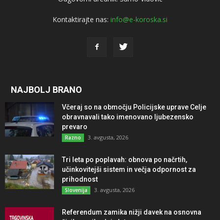
Kontaktirajte nas:
info@e-koroska.si
NAJBOLJ BRANO
Včeraj so na območju Policijske uprave Celje
obravnavali tako imenovano ljubezensko
prevaro
3. avgusta, 2026
Razno
Tri leta po poplavah: obnova po načrtih,
učinkovitejši sistem in večja odpornost za
prihodnost
3. avgusta, 2026
Slovenija
Referendum zamika nižji davek na osnovna