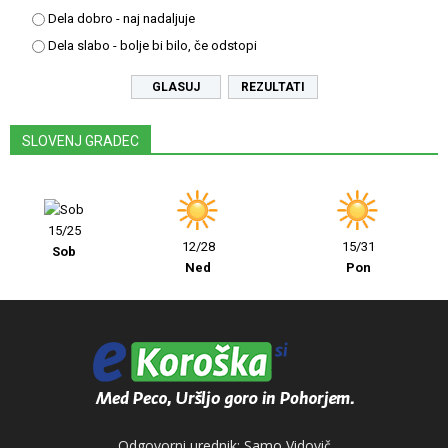
Dela dobro - naj nadaljuje
Dela slabo - bolje bi bilo, če odstopi
REZULTATI
SLOVENJ GRADEC
15/25
12/28
15/31
Sob
Ned
Pon
Odgovorni urednik: Samo Vidovič