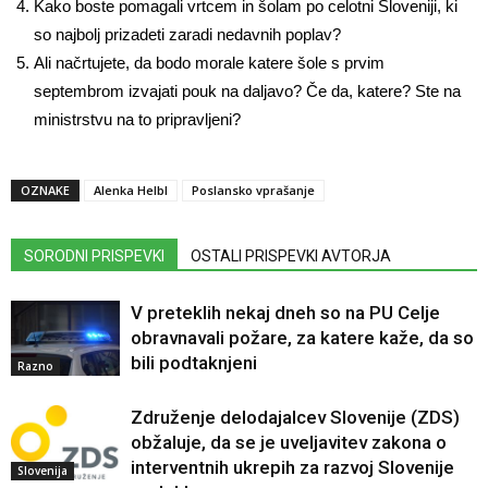
Kako boste pomagali vrtcem in šolam po celotni Sloveniji, ki
so najbolj prizadeti zaradi nedavnih poplav?
Ali načrtujete, da bodo morale katere šole s prvim
septembrom izvajati pouk na daljavo? Če da, katere? Ste na
ministrstvu na to pripravljeni?
OZNAKE
Alenka Helbl
Poslansko vprašanje
SORODNI PRISPEVKI
OSTALI PRISPEVKI AVTORJA
V preteklih nekaj dneh so na PU Celje
obravnavali požare, za katere kaže, da so
bili podtaknjeni
Razno
Združenje delodajalcev Slovenije (ZDS)
obžaluje, da se je uveljavitev zakona o
interventnih ukrepih za razvoj Slovenije
Slovenija