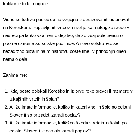
kolikor je to le mogoče.
Vidne so tudi že posledice na vzgojno-izobraževalnih ustanovah
na Koroškem. Poplavljenih vrtcev in šol je kar nekaj, za srečo v
nesreči pa lahko vzamemo dejstvo, da so vsaj šole trenutno
prazne oziroma so šolske počitnice. A novo šolsko leto se
nezadržno bliža in na ministrstvu boste imeli v prihodnjih dneh
nemalo dela.
Zanima me:
Kdaj boste obiskali Koroško in iz prve roke preverili razmere v
tukajšnjih vrtcih in šolah?
Ali že imate informacije, koliko in kateri vrtci in šole po celotni
Sloveniji so prizadeti zaradi poplav?
Ali že imate informacije, kolikšna škoda v vrtcih in šolah po
celotni Sloveniji je nastala zaradi poplav?