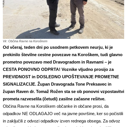
Vir: Občina Ravne na Koroškem
Od včeraj, teden dni po usodnem petkovem neurju, ki je
prekinilo številne cestne povezave na Koroškem, tudi glavno
prometno povezavo med Dravogradom in Ravnami – je
CESTA PONOVNO ODPRTA! Voznike vljudno prosijo za
PREVIDNOST in DOSLEDNO UPOŠTEVANJE PROMETNE
SIGNALIZACIJE. Župan Dravograda Tone Preksavec in
župan Raven dr. Tomaž Rožen sta se ob ponovni vzpostavitvi
prometa razveselila (četudi) zasilne začasne rešitve.
Občina Ravne na Koroškem občanke in občane prosi, da
odpadkov NE ODLAGAJO več na javne površine, ker so počistili
in zaključili z odvozi odpadkov izven rednega obsega. Za odvoz