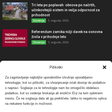
Tri leta po poplavah: obnova po načrtih,
učinkovitejši sistem in večja odpornost za
prihodnost
3. avgusta, 2026
Slovenija
Referendum zamika nižji davek na osnovna
živila v prihodnje leto
5. avgusta, 2026
Slovenija
NAJBOLJ KOMENTIRANO
Piškotki
Za zagotavljanje najboljše uporabniške izkušnje uporabljamo
Protest proti vetrnim elektrarnam na Ojstrici, v
tehnologije, kot so piškotki, za shranjevanje in/ali dostop do podatkov
svetu pa vedno bolj...
o napravi. Soglasje za te tehnologije nam bo omogočilo obdelavo
12. maja, 2017
Dogodki
podatkov, kot so vedenje brskanja ali enolični ID-ji na tem spletnem
mestu. Če ne soglasja date ali ga prekličete, lahko to negativno vpliva
Tožilstvo v Celovcu v korist elektrarnam
na nekatere funkcije in možnosti.
Verbund