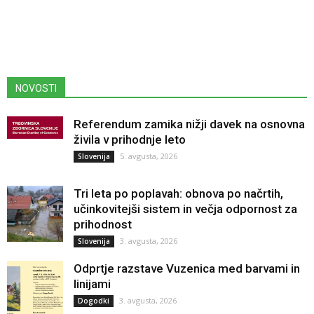
NOVOSTI
Referendum zamika nižji davek na osnovna
živila v prihodnje leto
5. avgusta, 2026
Slovenija
Tri leta po poplavah: obnova po načrtih,
učinkovitejši sistem in večja odpornost za
prihodnost
3. avgusta, 2026
Slovenija
Odprtje razstave Vuzenica med barvami in
linijami
3. avgusta, 2026
Dogodki