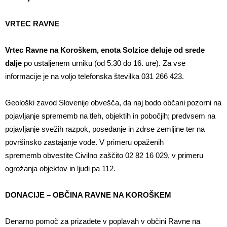
VRTEC RAVNE
Vrtec Ravne na Koroškem, enota Solzice deluje od srede
dalje
po ustaljenem urniku (od 5.30 do 16. ure). Za vse
informacije je na voljo telefonska številka 031 266 423.
Geološki zavod Slovenije obvešča, da naj bodo občani pozorni na
pojavljanje sprememb na tleh, objektih in pobočjih; predvsem na
pojavljanje svežih razpok, posedanje in zdrse zemljine ter na
površinsko zastajanje vode. V primeru opaženih
sprememb obvestite Civilno zaščito 02 82 16 029, v primeru
ogrožanja objektov in ljudi pa 112.
DONACIJE – OBČINA RAVNE NA KOROŠKEM
Denarno pomoč za prizadete v poplavah v občini Ravne na