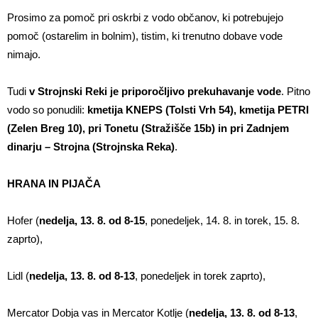
Prosimo za pomoč pri oskrbi z vodo občanov, ki potrebujejo
pomoč (ostarelim in bolnim), tistim, ki trenutno dobave vode
nimajo.
Tudi
v Strojnski Reki je priporočljivo prekuhavanje vode
. Pitno
vodo so ponudili:
kmetija KNEPS (Tolsti Vrh 54), kmetija PETRI
(Zelen Breg 10), pri Tonetu (Stražišče 15b) in pri Zadnjem
dinarju – Strojna (Strojnska Reka)
.
HRANA IN PIJAČA
Hofer (
nedelja, 13. 8. od 8-15
, ponedeljek, 14. 8. in torek, 15. 8.
zaprto),
Lidl (
nedelja, 13. 8. od 8-13
, ponedeljek in torek zaprto),
Mercator Dobja vas in Mercator Kotlje (
nedelja, 13. 8. od 8-13
,