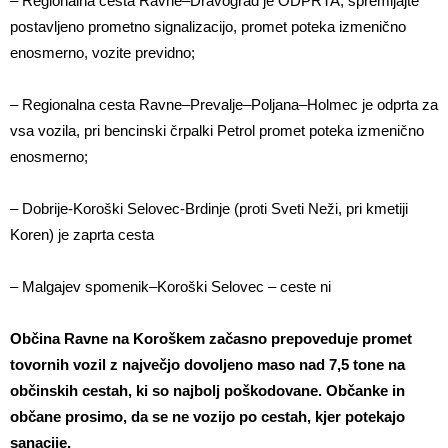
– Regionalna cesta Ravne–Dravograd je ODPRTA, spremljajte
postavljeno prometno signalizacijo, promet poteka izmenično
enosmerno, vozite previdno;
– Regionalna cesta Ravne–Prevalje–Poljana–Holmec je odprta za
vsa vozila, pri bencinski črpalki Petrol promet poteka izmenično
enosmerno;
– Dobrije-Koroški Selovec-Brdinje (proti Sveti Neži, pri kmetiji
Koren) je zaprta cesta
– Malgajev spomenik–Koroški Selovec – ceste ni
Občina Ravne na Koroškem začasno prepoveduje promet
tovornih vozil z največjo dovoljeno maso nad 7,5 tone na
občinskih cestah, ki so najbolj poškodovane. Občanke in
občane prosimo, da se ne vozijo po cestah, kjer potekajo
sanacije.