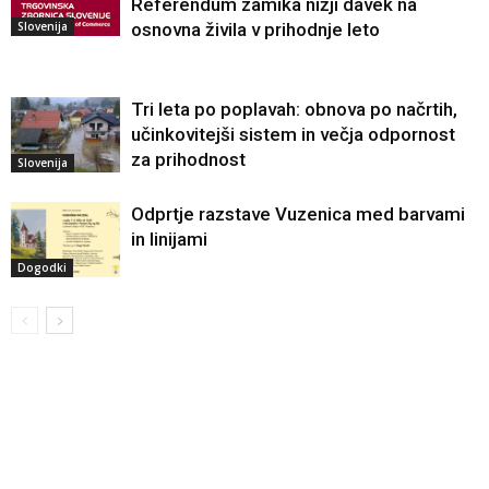
Referendum zamika nižji davek na
Slovenija
osnovna živila v prihodnje leto
Tri leta po poplavah: obnova po načrtih,
učinkovitejši sistem in večja odpornost
za prihodnost
Slovenija
Odprtje razstave Vuzenica med barvami
in linijami
Dogodki