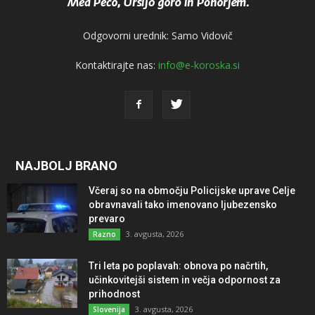
Odgovorni urednik: Samo Vidovič
Kontaktirajte nas:
info@e-koroska.si
NAJBOLJ BRANO
Včeraj so na območju Policijske uprave Celje
obravnavali tako imenovano ljubezensko
prevaro
3. avgusta, 2026
Razno
Tri leta po poplavah: obnova po načrtih,
učinkovitejši sistem in večja odpornost za
prihodnost
3. avgusta, 2026
Slovenija