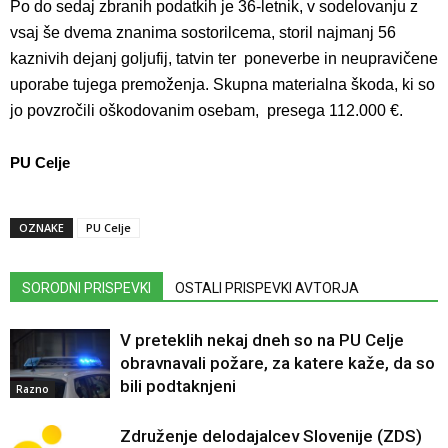
Po do sedaj zbranih podatkih je 36-letnik, v sodelovanju z
vsaj še dvema znanima sostorilcema, storil najmanj 56
kaznivih dejanj goljufij, tatvin ter poneverbe in neupravičene
uporabe tujega premoženja. Skupna materialna škoda, ki so
jo povzročili oškodovanim osebam, presega 112.000 €.
PU Celje
OZNAKE
PU Celje
SORODNI PRISPEVKI
OSTALI PRISPEVKI AVTORJA
V preteklih nekaj dneh so na PU Celje
obravnavali požare, za katere kaže, da so
bili podtaknjeni
Razno
Združenje delodajalcev Slovenije (ZDS)