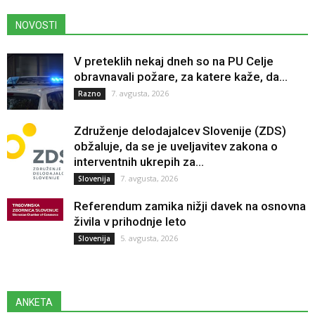
NOVOSTI
V preteklih nekaj dneh so na PU Celje
obravnavali požare, za katere kaže, da...
7. avgusta, 2026
Razno
Združenje delodajalcev Slovenije (ZDS)
obžaluje, da se je uveljavitev zakona o
interventnih ukrepih za...
7. avgusta, 2026
Slovenija
Referendum zamika nižji davek na osnovna
živila v prihodnje leto
5. avgusta, 2026
Slovenija
ANKETA