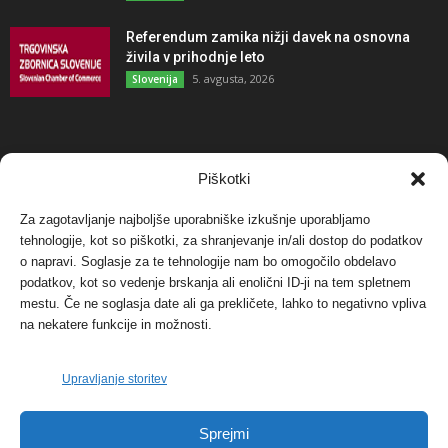
Referendum zamika nižji davek na osnovna
živila v prihodnje leto
5. avgusta, 2026
Slovenija
NAJBOLJ KOMENTIRANO
Piškotki
Za zagotavljanje najboljše uporabniške izkušnje uporabljamo
Protest proti vetrnim elektrarnam na Ojstrici, v
tehnologije, kot so piškotki, za shranjevanje in/ali dostop do podatkov
svetu pa vedno bolj...
o napravi. Soglasje za te tehnologije nam bo omogočilo obdelavo
12. maja, 2017
Dogodki
podatkov, kot so vedenje brskanja ali enolični ID-ji na tem spletnem
mestu. Če ne soglasja date ali ga prekličete, lahko to negativno vpliva
Tožilstvo v Celovcu v korist elektrarnam
na nekatere funkcije in možnosti.
Verbund
29. januarja, 2018
Dogodki
Upravljanje storitev
FOTO: Razstava cvetličarskega mojstra Andreja
Sprejmi
Rusa