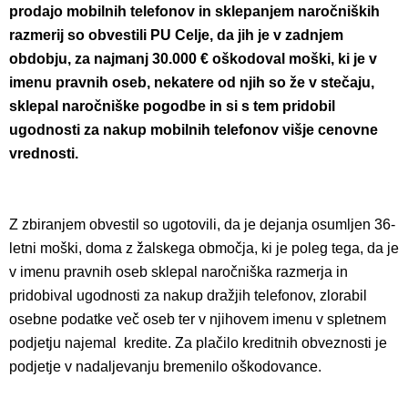
prodajo mobilnih telefonov in sklepanjem naročniških
razmerij so obvestili PU Celje, da jih je v zadnjem
obdobju, za najmanj 30.000 € oškodoval moški, ki je v
imenu pravnih oseb, nekatere od njih so že v stečaju,
sklepal naročniške pogodbe in si s tem pridobil
ugodnosti za nakup mobilnih telefonov višje cenovne
vrednosti.
Z zbiranjem obvestil so ugotovili, da je dejanja osumljen 36-
letni moški, doma z žalskega območja, ki je poleg tega, da je
v imenu pravnih oseb sklepal naročniška razmerja in
pridobival ugodnosti za nakup dražjih telefonov, zlorabil
osebne podatke več oseb ter v njihovem imenu v spletnem
podjetju najemal kredite. Za plačilo kreditnih obveznosti je
podjetje v nadaljevanju bremenilo oškodovance.