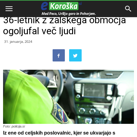
Domov
Razno
36-letnik z žalskega območja
ogoljufal več ljudi
31. januarja, 2024
Foto: policija.si
Iz ene od celjskih poslovalnic, kjer se ukvarjajo s