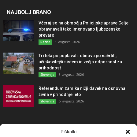
NAJBOLJ BRANO
Včeraj so na območju Policijske uprave Celje
obravnavali tako imenovano ljubezensko
prevaro
3. avgusta, 2026
Razno
Tri leta po poplavah: obnova po načrtih,
učinkovitejši sistem in večja odpornost za
prihodnost
3. avgusta, 2026
Slovenija
Referendum zamika nižji davek na osnovna
živila v prihodnje leto
5. avgusta, 2026
Slovenija
NAJBOLJ KOMENTIRANO
Piškotki