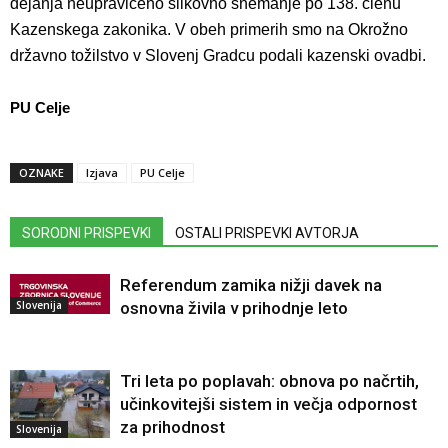
dejanja neupravičeno slikovno snemanje po 138. členu
Kazenskega zakonika. V obeh primerih smo na Okrožno
državno tožilstvo v Slovenj Gradcu podali kazenski ovadbi.
PU Celje
OZNAKE
Izjava
PU Celje
SORODNI PRISPEVKI
OSTALI PRISPEVKI AVTORJA
Referendum zamika nižji davek na
Slovenija
osnovna živila v prihodnje leto
Tri leta po poplavah: obnova po načrtih,
učinkovitejši sistem in večja odpornost
za prihodnost
Slovenija