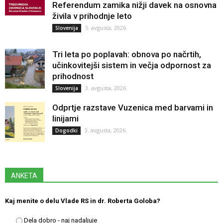
Referendum zamika nižji davek na osnovna
živila v prihodnje leto
5. avgusta, 2026
Slovenija
Tri leta po poplavah: obnova po načrtih,
učinkovitejši sistem in večja odpornost za
prihodnost
3. avgusta, 2026
Slovenija
Odprtje razstave Vuzenica med barvami in
linijami
3. avgusta, 2026
Dogodki
ANKETA
Kaj menite o delu Vlade RS in dr. Roberta Goloba?
Dela dobro - naj nadaljuje