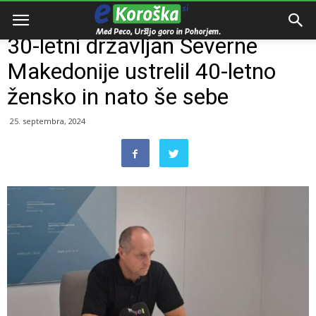
Domov
Razno
30-letni državljan Severne
Makedonije ustrelil 40-letno
žensko in nato še sebe
25. septembra, 2024