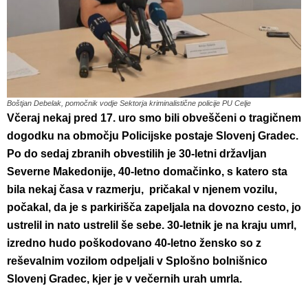
Boštjan Debelak, pomočnik vodje Sektorja kriminalistične policije PU Celje
Včeraj nekaj pred 17. uro smo bili obveščeni o tragičnem
dogodku na območju Policijske postaje Slovenj Gradec.
Po do sedaj zbranih obvestilih je 30-letni državljan
Severne Makedonije, 40-letno domačinko, s katero sta
bila nekaj časa v razmerju, pričakal v njenem vozilu,
počakal, da je s parkirišča zapeljala na dovozno cesto, jo
ustrelil in nato ustrelil še sebe. 30-letnik je na kraju umrl,
izredno hudo poškodovano 40-letno žensko so z
reševalnim vozilom odpeljali v Splošno bolnišnico
Slovenj Gradec, kjer je v večernih urah umrla.