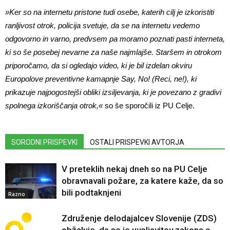
»Ker so na internetu pristone tudi osebe, katerih cilj je izkoristiti
ranljivost otrok, policija svetuje, da se na internetu vedemo
odgovorno in varno, predvsem pa moramo poznati pasti interneta,
ki so še posebej nevarne za naše najmlajše. Staršem in otrokom
priporočamo, da si ogledajo video, ki je bil izdelan okviru
Europolove preventivne kamapnje Say, No! (Reci, ne!), ki
prikazuje najpogostejši obliki izsiljevanja, ki je povezano z gradivi
spolnega izkoriščanja otrok,«
so še sporočili iz PU Celje.
SORODNI PRISPEVKI
OSTALI PRISPEVKI AVTORJA
V preteklih nekaj dneh so na PU Celje
obravnavali požare, za katere kaže, da so
bili podtaknjeni
Razno
Združenje delodajalcev Slovenije (ZDS)