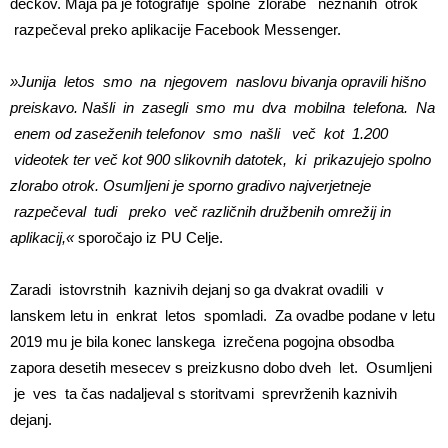
dečkov. Maja pa je fotografije spolne zlorabe neznanih otrok
razpečeval preko aplikacije Facebook Messenger.
»Junija letos smo na njegovem naslovu bivanja opravili hišno
preiskavo. Našli in zasegli smo mu dva mobilna telefona. Na
enem od zaseženih telefonov smo našli več kot 1.200
videotek ter več kot 900 slikovnih datotek, ki prikazujejo spolno
zlorabo otrok. Osumljeni je sporno gradivo najverjetneje
razpečeval tudi preko več različnih družbenih omrežij in
aplikacij,«
sporočajo iz PU Celje.
Zaradi istovrstnih kaznivih dejanj so ga dvakrat ovadili v
lanskem letu in enkrat letos spomladi. Za ovadbe podane v letu
2019 mu je bila konec lanskega izrečena pogojna obsodba
zapora desetih mesecev s preizkusno dobo dveh let. Osumljeni
je ves ta čas nadaljeval s storitvami sprevrženih kaznivih
dejanj.