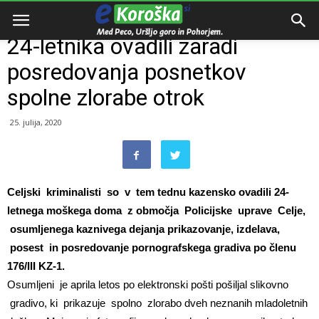
Domov
Dogodki
24-letnika ovadili zaradi
posredovanja posnetkov
spolne zlorabe otrok
25. julija, 2020
Celjski kriminalisti so v tem tednu kazensko ovadili 24-
letnega moškega doma z območja Policijske uprave Celje,
osumljenega kaznivega dejanja prikazovanje, izdelava,
posest in posredovanje pornografskega gradiva po členu
176/III KZ-1.
Osumljeni je aprila letos po elektronski pošti pošiljal slikovno
gradivo, ki prikazuje spolno zlorabo dveh neznanih mladoletnih