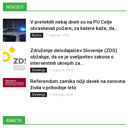
NOVOSTI
V preteklih nekaj dneh so na PU Celje
obravnavali požare, za katere kaže, da...
7. avgusta, 2026
Razno
Združenje delodajalcev Slovenije (ZDS)
obžaluje, da se je uveljavitev zakona o
interventnih ukrepih za...
7. avgusta, 2026
Slovenija
Referendum zamika nižji davek na osnovna
živila v prihodnje leto
5. avgusta, 2026
Slovenija
ANKETA