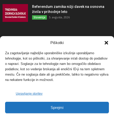
Referendum zamika nižji davek na osnovna
živila v prihodnje leto
5. avgusta, 2026
Slovenija
NAJBOLJ KOMENTIRANO
Piškotki
Za zagotavljanje najboljše uporabniške izkušnje uporabljamo
Protest proti vetrnim elektrarnam na Ojstrici, v
tehnologije, kot so piškotki, za shranjevanje in/ali dostop do podatkov
svetu pa vedno bolj...
o napravi. Soglasje za te tehnologije nam bo omogočilo obdelavo
12. maja, 2017
Dogodki
podatkov, kot so vedenje brskanja ali enolični ID-ji na tem spletnem
mestu. Če ne soglasja date ali ga prekličete, lahko to negativno vpliva
Tožilstvo v Celovcu v korist elektrarnam
na nekatere funkcije in možnosti.
Verbund
29. januarja, 2018
Dogodki
Upravljanje storitev
FOTO: Razstava cvetličarskega mojstra Andreja
Sprejmi
Rusa
27. novembra, 2017
Dogodki