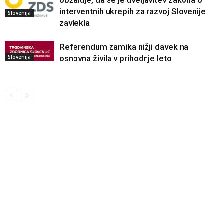
obžaluje, da se je uveljavitev zakona o
interventnih ukrepih za razvoj Slovenije
Slovenija
zavlekla
Referendum zamika nižji davek na
Slovenija
osnovna živila v prihodnje leto