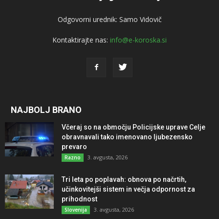
Odgovorni urednik: Samo Vidovič
Kontaktirajte nas:
info@e-koroska.si
NAJBOLJ BRANO
Včeraj so na območju Policijske uprave Celje
obravnavali tako imenovano ljubezensko
prevaro
3. avgusta, 2026
Razno
Tri leta po poplavah: obnova po načrtih,
učinkovitejši sistem in večja odpornost za
prihodnost
3. avgusta, 2026
Slovenija