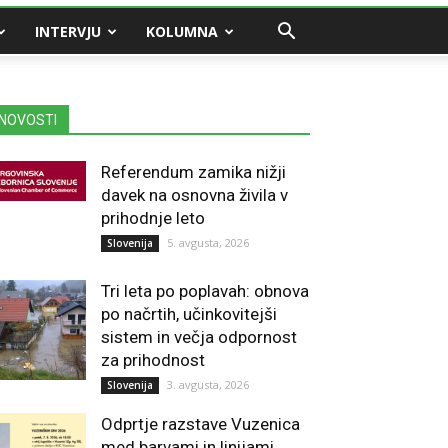
INTERVJU
KOLUMNA
NOVOSTI
Referendum zamika nižji
davek na osnovna živila v
prihodnje leto
5. avgusta, 2026
Slovenija
Tri leta po poplavah: obnova
po načrtih, učinkovitejši
sistem in večja odpornost
za prihodnost
3. avgusta, 2026
Slovenija
Odprtje razstave Vuzenica
med barvami in linijami