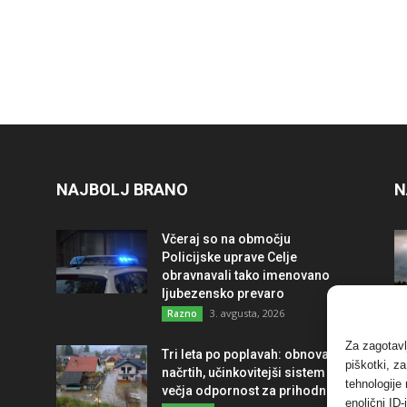
NAJBOLJ BRANO
N
Včeraj so na območju
Policijske uprave Celje
obravnavali tako imenovano
ljubezensko prevaro
3. avgusta, 2026
Razno
Za zagotavl
Tri leta po poplavah: obnova po
piškotki, z
načrtih, učinkovitejši sistem in
tehnologije
večja odpornost za prihodnost
enolični ID