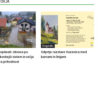
VTORJA
Dogodki
 poplavah: obnova po
Odprtje razstave Vuzenica med
nkovitejši sistem in večja
barvami in linijami
za prihodnost