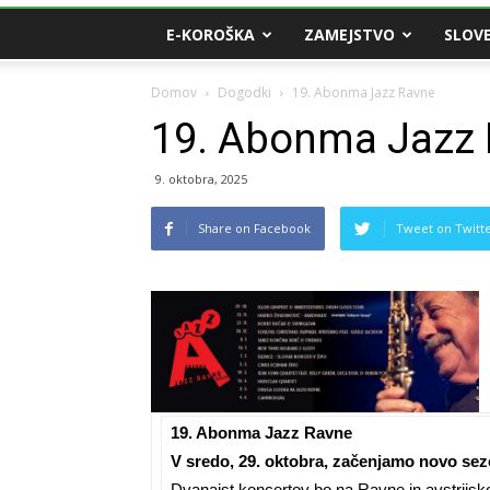
E-KOROŠKA
ZAMEJSTVO
SLOVE
Domov
Dogodki
19. Abonma Jazz Ravne
19. Abonma Jazz
9. oktobra, 2025
Share on Facebook
Tweet on Twitt
19. Abonma Jazz Ravne
V sredo, 29. oktobra
, začenjamo novo se
Dvanajst koncertov bo na Ravne in avstrijsk