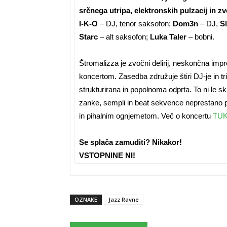
srčnega utripa, elektronskih pulzacij in z
I-K-O
– DJ, tenor saksofon;
Dom3n
– DJ,
Sl
Starc
– alt saksofon;
Luka Taler
– bobni.
Štromalizza je zvočni delirij, neskončna imp
koncertom. Zasedba združuje štiri DJ-je in tri 
strukturirana in popolnoma odprta. To ni le s
zanke, sempli in beat sekvence neprestano pr
in pihalnim ognjemetom. Več o koncertu
TU
Se splača zamuditi? Nikakor!
VSTOPNINE NI!
OZNAKE
Jazz Ravne