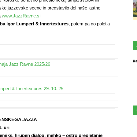
nske jazzovske scene in predstavilo del naše lastne
a
www.JazzRavne.si
.
dba
Igor Lumpert & Innertextures
,
potem pa do poletja
Ka
aja Jazz Ravne 2025/26
mpert & Innertextures 29. 10. 25
VENSKEGA JAZZA
. uri
remiks, hrupen dialog, mehko – ostro prepletanje