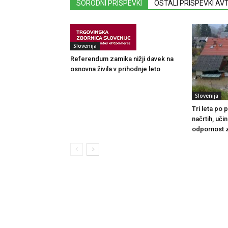
SORODNI PRISPEVKI
OSTALI PRISPEVKI A
Slovenija
Referendum zamika nižji davek na
osnovna živila v prihodnje leto
Slovenija
Tri leta po
načrtih, uči
odpornost 