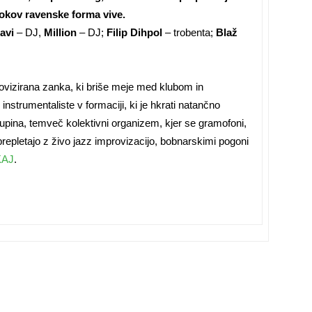
vokov ravenske forma vive.
avi
– DJ,
Million
– DJ;
Filip Dihpol
– trobenta;
Blaž
rovizirana zanka, ki briše meje med klubom in
instrumentaliste v formaciji, ki je hkrati natančno
kupina, temveč kolektivni organizem, kjer se gramofoni,
epletajo z živo jazz improvizacijo, bobnarskimi pogoni
KAJ
.