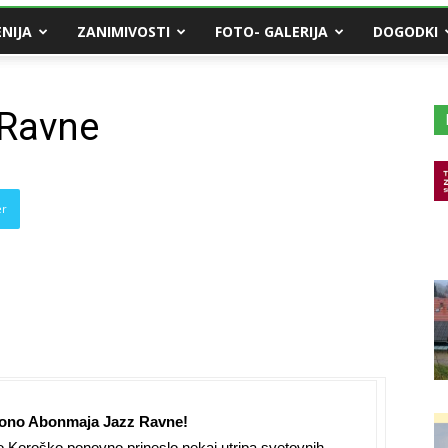
NIJA
ZANIMIVOSTI
FOTO- GALERIJA
DOGODKI
 Ravne
er
zono Abonmaja Jazz Ravne!
o Koroško ponovno prineslo nekaj utripa svetovnih