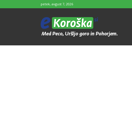
petek, avgust 7, 2026
e-
Koroška