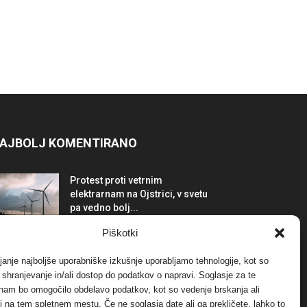
AJBOLJ KOMENTIRANO
Protest proti vetrnim
elektrarnam na Ojstrici, v svetu
pa vedno bolj...
12. maja, 2017
Dogodki
Piškotki
Tožilstvo v Celovcu v korist
janje najboljše uporabniške izkušnje uporabljamo tehnologije, kot so
elektrarnam Verbund
a shranjevanje in/ali dostop do podatkov o napravi. Soglasje za te
29. januarja, 2018
Dogodki
 nam bo omogočilo obdelavo podatkov, kot so vedenje brskanja ali
-ji na tem spletnem mestu. Če ne soglasja date ali ga prekličete, lahko to