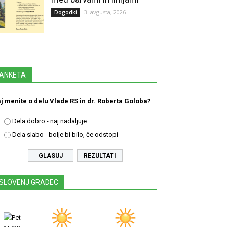
3. avgusta, 2026
Dogodki
ANKETA
j menite o delu Vlade RS in dr. Roberta Goloba?
Dela dobro - naj nadaljuje
Dela slabo - bolje bi bilo, če odstopi
REZULTATI
SLOVENJ GRADEC