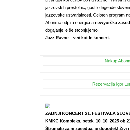
jazzovskih prestolnic, gostilo legende slove
jazzovske ustvarjalnosti. Celoten program n
Abonma odpira energična
newyorška zase
dogajanje le še stopnjujemo.
Jazz Ravne
–
več kot le koncert.
Nakup Abonm
Rezervacija Igor Lu
ZADNJI KONCERT 21. FESTIVALA SLO
KMKC Kompleks, petek, 10. 10. 2025 ob 21
Štromalizza ni zasedba, je dogodek! Živi 